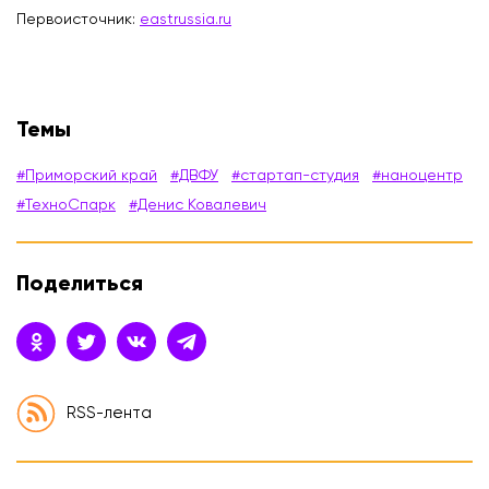
Первоисточник:
eastrussia.ru
Темы
#Приморский край
#ДВФУ
#стартап-студия
#наноцентр
#ТехноСпарк
#Денис Ковалевич
Поделиться
RSS-лента