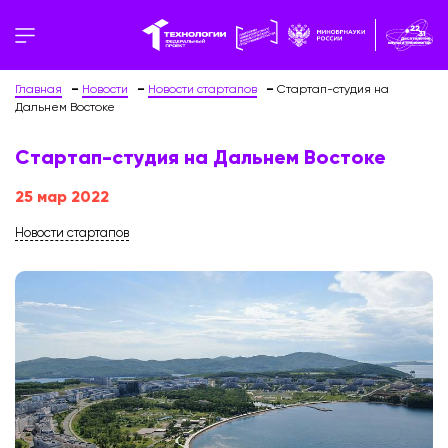
Главная
Новости
Новости стартапов
Стартап-студия на
Дальнем Востоке
Стартап-студия на Дальнем Востоке
25 мар 2022
Новости стартапов