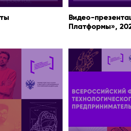
нты
Видео-презента
Платформы», 202