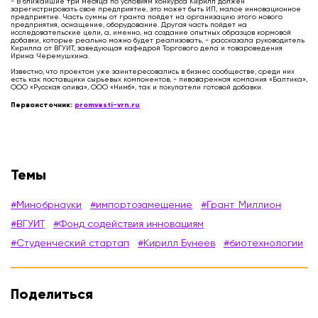
- В ближайшие три месяца по условиям конкурса Кирилл должен
зарегистрировать свое предприятие, это может быть ИП, малое инновационное
предприятие. Часть суммы от гранта пойдет на организацию этого нового
предприятия, оснащение, оборудование. Другая часть пойдет на
исследовательские цели, а, именно, на создание опытных образцов кормовой
добавки, которые реально можно будет реализовать, - рассказала руководитель
Кирилла от ВГУИТ, заведующая кафедрой Торгового дела и товароведения
Ирина Черемушкина.
Известно, что проектом уже заинтересовались в бизнес сообществе, среди них
есть как поставщики сырьевых компонентов, - пивоваренная компания «Балтика»,
ООО «Русская олива», ООО «Нимб», так и покупатели готовой добавки.
Первоисточник:
promvesti-vrn.ru
Темы
#Минобрнауки
#импортозамещение
#Грант_Миллион
#ВГУИТ
#Фонд содействия инновациям
#Студенческий стартап
#Кирилл Бунеев
#биотехнологии
Поделиться