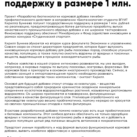
поддержку в размере 1 млн.
Проект «Разработка биотехнологии кормовой добавки лечебно-
профилактического действия» в направлении «Биотехнология» студента ВГУИТ
Кирилла Бунеева получит государственную поддержку в размере 1 млн. рублей
на реализацию, предусматривающую более детальную проработку, выпуск
качественного промышленного образца добавки и ее широкое тестирование.
Финансовую поддержку обеспечит Минобрнауки и Фонд содействия инновациям в
рамках конкурса «Студенческий стартап».
Кирилл Бунеев обучается на втором курсе факультета Экономики и управленияю.
Совсем скоро он станет директором предприятия, которое будет выпускать
инновационную кормовую добавку для рыбы лососевых пород, способную улучшить
качество, популяцию, а также попутно очистить водоемы от вредных и токсичных
веществ, выделяющихся в процессе жизнедеятельности рыбы.
- Рыбное хозяйство в нашей стране интенсивно развивается, мы уже выходим,
например, в мировые лидеры по выпуску лососевых, осетровых, форелевых. Вся
кормовая база и препараты в основном иностранного производства. Сейчас, в
условиях санкций и импортозамещения просто необходимо развивать
собственное производство таких компонентов, - считает Кирилл.
Основой для будущей добавки станут отходы из кизельгура, - вещества
представляющего собой природное кремнистое осадочное минеральное
соединение из остатков водорослеподобных растений, называемых диатомовыми
водорослями. Он широко применяется в пивоварении, фильтрационных
установках в качестве фильтрующего слоя. Утилизация отработанного на
производстве кизельгура весьма проблематична, поэтому нередко он красуется
на свалках промышленных отходов и полях фильтрации.
В составе разработанной добавки помимо кизельгура есть еще пробиотические
и белковые компоненты. Этот симбиоз должен обеспечить не только адсорбцию
вредных и токсичных веществ из организма рыбы и водоемов, но и добавить в
рацион популяции целый ряд полезных веществ, витаминов и микроэлементов.
Предстоит ученым поработать и над формой выпуска функциональной кормовой
добавки, выявить наиболее эффективную и хранимоспособную.