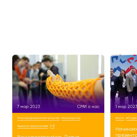
7 мар 2023
СМИ о нас
1 мар 202
#техпредпринимательство
#наноцентр
#путп
#студе
#диана саруханова
[+3]
Начинаю
презенто