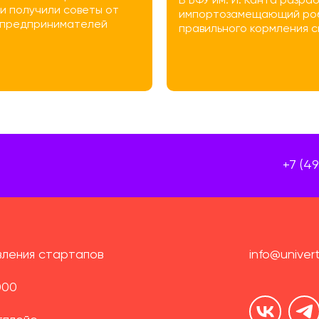
В БФУ им. И. Канта разр
и получили советы от
импортозамещающий роб
 предпринимателей
правильного кормления с
+7 (4
ления стартапов
info@univer
000