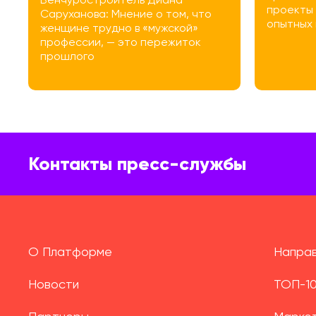
Венчуростроитель Диана
проекты 
Саруханова: Мнение о том, что
опытных
женщине трудно в «мужской»
профессии, — это пережиток
прошлого
Контакты пресс-службы
О Платформе
Направ
Новости
ТОП-1