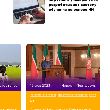
разрабатывает систему
обучения на основе ИИ
 стартапов
15 фев 2023
Новости Платформы
#рустам минниханов
#республика татарстан
#путп
[+1]