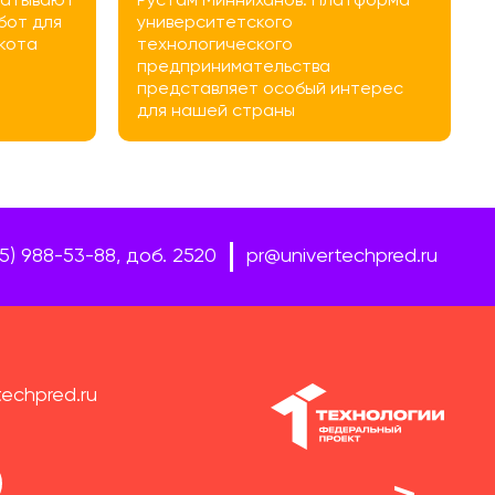
абатывают
Рустам Минниханов: Платформа
от для
университетского
кота
технологического
предпринимательства
представляет особый интерес
для нашей страны
95) 988-53-88, доб. 2520
pr@univertechpred.ru
techpred.ru