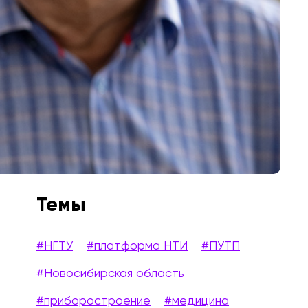
Темы
#НГТУ
#платформа НТИ
#ПУТП
#Новосибирская область
#приборостроение
#медицина