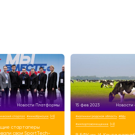
3
Новости Платформы
15 фев 2023
Новости
нческий стартап
#минобрнауки
[+5]
#калининградская область
#бфу
#импортозамещение
[+2]
щие стартаперы
вали свои SportTech-