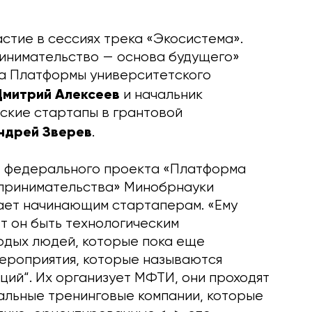
стие в сессиях трека «Экосистема».
ринимательство — основа будущего»
са Платформы университетского
Дмитрий Алексеев
и начальник
ские стартапы в грантовой
ндрей Зверев
.
е федерального проекта «Платформа
дпринимательства» Минобрнауки
вает начинающим стартаперам. «Ему
ет он быть технологическим
лодых людей, которые пока еще
 мероприятия, которые называются
ий“. Их организует МФТИ, они проходят
альные тренинговые компании, которые