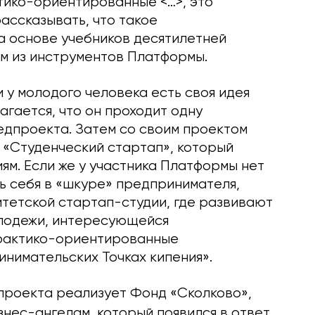
ктико-ориентированные <…>, это
рассказывать, что такое
а основе учебников десятилетней
ом из инструментов Платформы.
и у молодого человека есть своя идея
агается, что он проходит одну
едпроекта. Затем со своим проектом
е «Студенческий стартап», который
м. Если же у участника Платформы нет
ь себя в «шкуре» предпринимателя,
итетской стартап-студии, где развивают
олодежи, интересующейся
практико-ориентированные
нимательских Точках кипения».
проекта реализует Фонд «Сколково»,
знес-ангелам, который появился в ответ