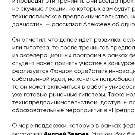
и проводят эти тренинги. Они всегда пра
не скучные лекции, на которых вам будут 
технологическое предпринимательство, н
давности», — рассказал Алексеев об одн
Он отметил, что далее идет развилка: есл
или гипотеза, то после тренингов предпол
из акселерационных программ в рамках ф
студент может принять участие в конкурс
реализуется Фондом содействия инновация
собственной идеи, но хочется попробоват
то он может включиться в работу универс
уже готовые рыночные гипотезы. Также м
технопредпринимательством, доступны 
образовательные мероприятия в «Предпри
О мере поддержки, которую в рамках фед
Андрей Зверев
рассказал
. Это кешбэк би