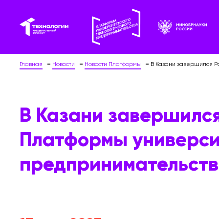
Главная
Новости
Новости Платформы
В Казани завершился Р
В Казани завершился
Платформы универси
предпринимательст