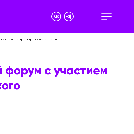
логического предпринимательства
 форум с участием
кого