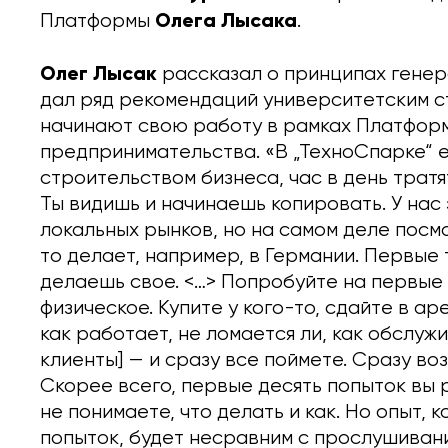
Олега Лысака
Платформы
.
Олег Лысак
рассказал о принципах генер
дал ряд рекомендаций университетским с
начинают свою работу в рамках Платформ
предпринимательства. «В „ТехноСпарке“ ес
строительством бизнеса, час в день тратя
Ты видишь и начинаешь копировать. У нас
локальных рынков, но на самом деле посмо
то делает, например, в Германии. Первые 
делаешь свое. <…> Попробуйте на первые
физическое. Купите у кого-то, сдайте в а
как работает, не ломается ли, как обслужи
клиенты] — и сразу все поймете. Сразу во
Скорее всего, первые десять попыток вы 
не понимаете, что делать и как. Но опыт, 
попыток, будет несравним с прослушиван