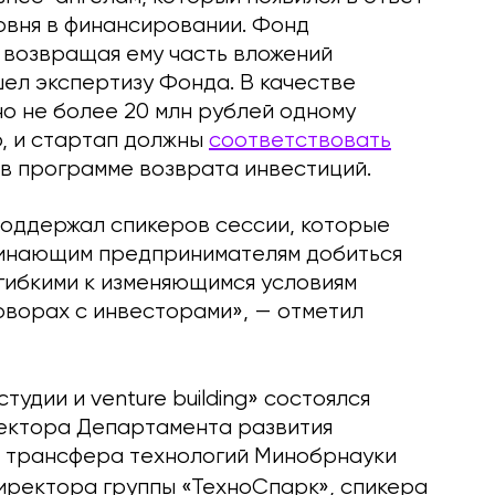
овня в финансировании. Фонд
 возвращая ему часть вложений
ел экспертизу Фонда. В качестве
но не более 20 млн рублей одному
р, и стартап должны
соответствовать
е в программе возврата инвестиций.
оддержал спикеров сессии, которые
ачинающим предпринимателям добиться
 гибкими к изменяющимся условиям
еговорах с инвесторами», — отметил
удии и venture building» состоялся
ектора Департамента развития
и трансфера технологий Минобрнауки
иректора группы «ТехноСпарк», спикера