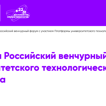
оссийский венчурный форум с участием Платформы университетского техно
 Российский венчурный
тетского технологичес
ва