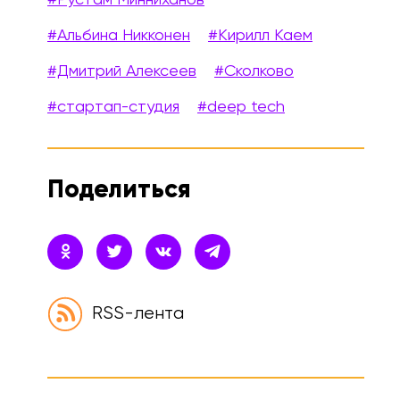
#Альбина Никконен
#Кирилл Каем
#Дмитрий Алексеев
#Сколково
#стартап-студия
#deep tech
Поделиться
RSS-лента