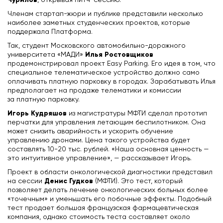
, открывая питч-сессию.
Членам стартап-жюри и публике представили несколько
наиболее заметных студенческих проектов, которые
поддержала Платформа.
Так, студент Московского автомобильно-дорожного
Илья Ростовщиков
университета «МАДИ»
продемонстрировал проект Easy Parking. Его идея в том, что
специальное телематическое устройство должно само
оплачивать платную парковку в городах. Зарабатывать Илья
предполагает на продаже телематики и комиссии
за платную парковку.
Игорь Кудряшов
из магистратуры МФТИ сделал прототип
перчатки для управления летающим беспилотником. Она
может снизить аварийность и ускорить обучение
управлению дронами. Цена такого устройства будет
составлять 10-20 тыс. рублей. «Наша основная ценность —
это интуитивное управление», — рассказывает Игорь.
Проект в области онкологической диагностики представил
Денис Гудков
на сессии
(МФТИ). Это тест, который
позволяет делать лечение онкологических больных более
«точечным» и уменьшать его побочные эффекты. Подобный
тест продает большая французская фармацевтическая
компания, однако стоимость теста составляет около