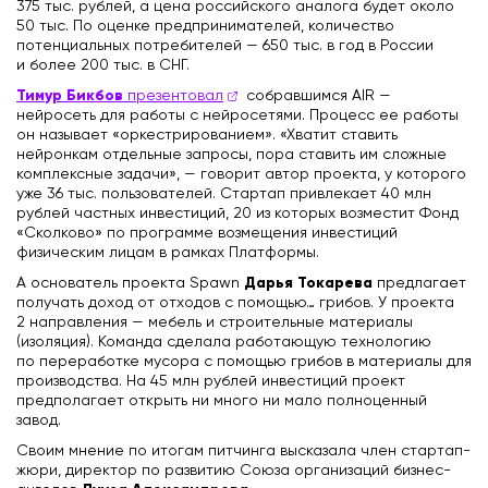
375 тыс. рублей, а цена российского аналога будет около
50 тыс. По оценке предпринимателей, количество
потенциальных потребителей — 650 тыс. в год в России
и более 200 тыс. в СНГ.
Тимур Бикбов
презентовал
собравшимся AIR —
нейросеть для работы с нейросетями. Процесс ее работы
он называет «оркестрированием». «Хватит ставить
нейронкам отдельные запросы, пора ставить им сложные
комплексные задачи», — говорит автор проекта, у которого
уже 36 тыс. пользователей. Стартап привлекает 40 млн
рублей частных инвестиций, 20 из которых возместит Фонд
«Сколково» по программе возмещения инвестиций
физическим лицам в рамках Платформы.
Дарья Токарева
А основатель проекта Spawn
предлагает
получать доход от отходов с помощью… грибов. У проекта
2 направления — мебель и строительные материалы
(изоляция). Команда сделала работающую технологию
по переработке мусора с помощью грибов в материалы для
производства. На 45 млн рублей инвестиций проект
предполагает открыть ни много ни мало полноценный
завод.
Своим мнение по итогам питчинга высказала член стартап-
жюри, директор по развитию Союза организаций бизнес-