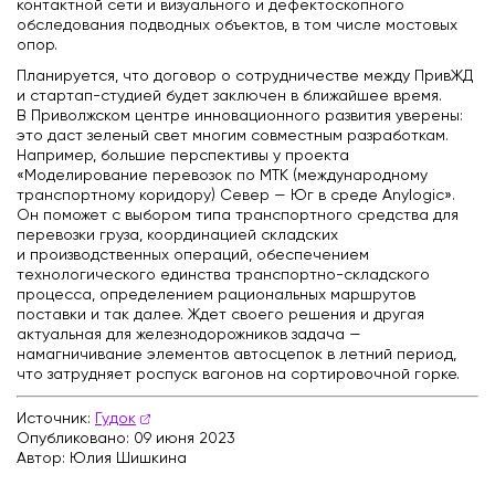
контактной сети и визуального и дефектоскопного
обследования подводных объектов, в том числе мостовых
опор.
Планируется, что договор о сотрудничестве между ПривЖД
и стартап-студией будет заключен в ближайшее время.
В Приволжском центре инновационного развития уверены:
это даст зеленый свет многим совместным разработкам.
Например, большие перспективы у проекта
«Моделирование перевозок по МТК (международному
транспортному коридору) Север — Юг в среде Anylogic».
Он поможет с выбором типа транспортного средства для
перевозки груза, координацией складских
и производственных операций, обеспечением
технологического единства транспортно-складского
процесса, определением рациональных маршрутов
поставки и так далее. Ждет своего решения и другая
актуальная для железнодорожников задача —
намагничивание элементов автосцепок в летний период,
что затрудняет роспуск вагонов на сортировочной горке.
Источник:
Гудок
Опубликовано: 09 июня 2023
Автор: Юлия Шишкина