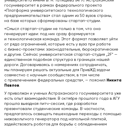
университета имени В. Н. Татищева (АГУ). Астраханский
госуниверситет в рамках федерального проекта
«Платформа университетского технологического
предпринимательства» стал одним из 50 вузов страны,
на базе которых сформированы стартап-студии.
«Смысл стартап-студии не только в том, что она
генерирует идеи: под них сразу формируется
и технологическая команда. Этот формат позволяет уйти
от ряда ограничений, которые есть у вуза при работе
с бизнес-проектами: законодательные, бюрократические
и другие. Сейчас университетская стартап-студия „2F“ —
единственная подобная структура в границах нашей
дороги. Договариваясь о намерениях сотрудничать,
мы планируем решать актуальные для ПривЖД задачи
совместно с научным сообществом, в том числе
Никита
с привлечением федеральных средств», — пояснил
Павлов
.
У приволжан и ученых Астраханского госуниверситета уже
есть опыт взаимодействия. В октябре прошлого года в АГУ
прошла выездная питч-сессия, где разработки
презентовали студенческие команды. В частности,
предлагалось освещать пешеходные переходы с помощью
низковольтного генератора под напольной плиткой,
задействовать роботов для борьбы с обледенением