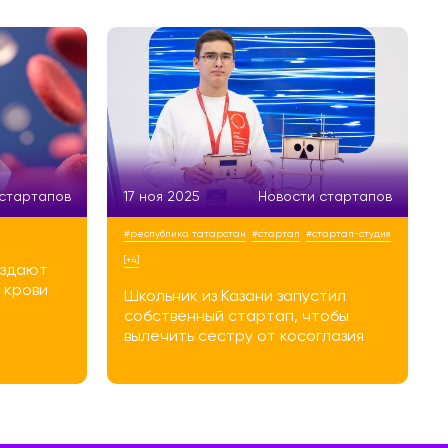
 стартапов
17 ноя 2025
Новости стартапов
#республика татарстан
#стартап
#стартап-студия
[+4]
оздают
 крови
Школьник из Казани запустил
собственный стартап, чтобы
вылечить сестру от косоглазия