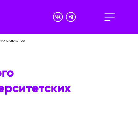
ких стартапов
ого
ерситетских