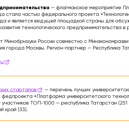
едпринимательства
— флагманское мероприятие Пл
да стала частью федерального проекта «Технологи
ода и является ведущей площадкой страны для обс
развития технологического предпринимательства в 
т Минобрнауки России совместно с Минэкономразви
ия города Москвы. Регион-партнер — Республика Та
ru
ских стартапов
— перечень лучших университетск
ах федпроекта «Платформа университетского технол
 участников ТОП-1000 — республика Татарстан (251 с
й край (33).