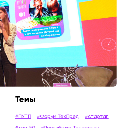
Темы
#ПУТП
#Форум ТехПред
#стартап
#топ-50
#Республика Татарстан