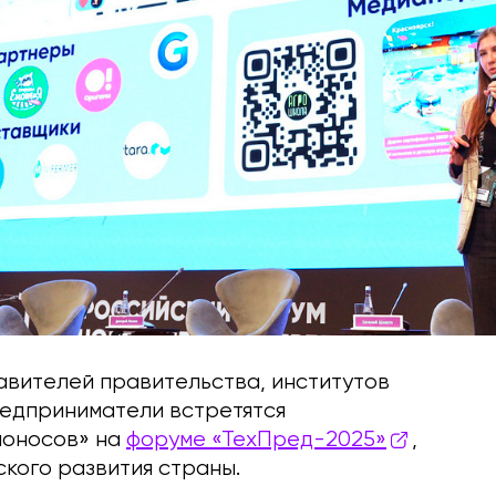
авителей правительства, институтов
редприниматели встретятся
омоносов» на
форуме «ТехПред-2025»
,
кого развития страны.