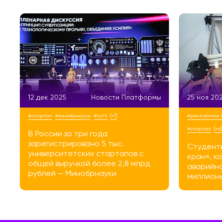
12 дек 2025
Новости Платформы
25 ноя 20
#стартап
#минобрнауки
#путп
[+7]
#республика
#стартап
[+4]
В России за три года
зарегистрировано 5 тыс.
Студенты
университетских стартапов с
кран», к
общей выручкой более 2,8 млрд
аварийно
рублей — Минобрнауки
миллион