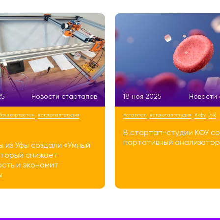
25
Новости стартапов
18 ноя 2025
Новости
 башкортостан
#стартап-студия
#стартап
#стартап-студия
#кфу
[+4]
В стартап-студии КФУ с
портативный анализатор
 из Уфы создали «Умный
оторый снижает
сть и экономит
ы