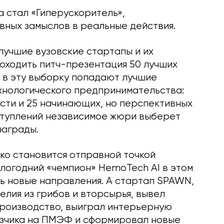
 стал «Гиперускоритель»,
ных замыслов в реальные действия.
 лучшие вузовские стартапы и их
роходить питч-презентация 50 лучших
 в эту выборку попадают лучшие
хнологического предпринимательства:
сти и 25 начинающих, но перспективных
ыступлений независимое жюри выберет
награды.
ко становится отправной точкой
шлогодний «чемпион» HemoTech AI в этом
ть новые направления. А стартап SPAWN,
лия из грибов и вторсырья, вывел
производство, выиграл интерьерную
азчика на ПМЭФ и сформировал новые