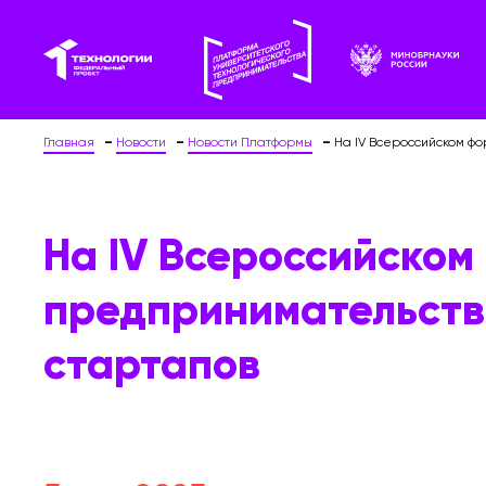
Главная
Новости
Новости Платформы
На IV Всероссийском ф
На IV Всероссийском
предпринимательств
стартапов