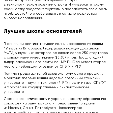
на новый уровень участия вузовской науки
в технологическом развитии страны. И университетскому
сообществу предстоит тщательно проработать свою роль,
чтобы достойно о себе заявить и активно развиваться
в новом направлении».
Лучшие школы основателей
В основной рейтинг текущей волны исследования вошли
49 вузов из 16 городов. Лидирующая позиция досталась
МФТИ, выпускники которого основали более 250 стартапов
с совокупными инвестициями $3,387 млрд. Прошлогодний
лидер расширенного рейтинга НИУ ВШЭ занимает второе
место с небольшим отрывом от СПбГУ и МГУ.
Помимо представителей вузов экономического профиля,
в рейтинг впервые вошли недавно созданный Уфимский
университет науки и технологий, РГУ нефти и газа, СПбГУТ
и Московский государственный лингвистический
университет.
Срез по экономическому и управленческому образованию
сокращен на одну позицию и представлен 18 вузами
из Москвы, Санкт-Петербурга, Новосибирска
и Екатеринбурга. Традиционно в срез включаются вузы,