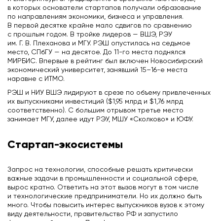
в которых основатели стартапов получали образование
по направлениям экономики, бизнеса и управления.
В первой десятке крайне мало сдвигов по сравнению
с прошлым годом. В тройке лидеров — ВШЭ, РЭУ
им. Г. В. Плеханова и МГУ. РЭШ опустилась на седьмое
место, СПбГУ — на десятое. До 11-го места поднялся
МИРБИС. Впервые в рейтинг был включен Новосибирский
экономический университет, занявший 15–16-е места
наравне с ИТМО.
РЭШ и НИУ ВШЭ лидируют в срезе по объему привлеченных
их выпускниками инвестиций ($1,95 млрд и $1,76 млрд
соответственно). С большим отрывом третье место
занимает МГУ, далее идут РЭУ, МШУ «Сколково» и ЮФУ.
Стартап-экосистемы
Запрос на технологии, способные решать критически
важные задачи в промышленности и социальной сфере,
вырос кратно. Ответить на этот вызов могут в том числе
и технологические предприниматели. Но их должно быть
много. Чтобы повысить интерес выпускников вузов к этому
виду деятельности, правительство РФ и запустило