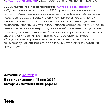
«
Студенческий стартап
» 2500 проектов получили по 1 млн рублей.
В 2025 году по грантовой программе
«Студенческий стартап»
из 11,6 тыс. заявок было отобрано 2500 проектов, которые получат
по 1 млн рублей. География конкурса охватила 12 стран, 75 регионов
России, более 320 университетов и научных организаций. Прием
заявок проходил по семи тематическим направлениям: цифровые
технологии, медицина и технологии здоровьесбережения, химические
технологии и новые материалы, новые приборы и интеллектуальные
производственные технологии, биотехнологии, ресурсосберегающая
энергетика и креативные индустрии. Оператором конкурса
«Студенческий стартап» является Фонд содействия инновациям.
Конкурс запущен для развития предпринимательских компетенций
среди студентов.
Источник:
Хайтек
Дата публикации:
11 сен 2024
Автор:
Анастасия Никифорова
Темы