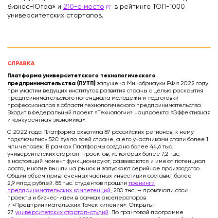
бизнес-Югра» и
210-е место
в рейтинге ТОП-1000
университетских стартапов.
СПРАВКА
Платформа университетского технологического
предпринимательства (ПУТП)
запущена Минобрнауки РФ в 2022 году
при участии ведущих институтов развития страны с целью раскрытия
предпринимательского потенциала молодежи и подготовки
профессионалов в области технологического предпринимательства.
Входит в федеральный проект «Технологии» нацпроекта «Эффективная
и конкурентная экономика».
С 2022 года Платформа охватила 87 российских регионов, к нему
подключились 520 вуз по всей стране, а его участниками стали более 1
млн человек. В рамках Платформы создано более 44,6 тыс.
университетских стартап-проектов, из которых более 7,2 тыс.
в настоящий момент функционируют, развиваются и имеют потенциал
роста, многие вышли на рынок и запускают серийное производство.
Общий объем привлеченных частных инвестиций составил более
2,9 млрд рублей. 85 тыс. студентов прошли
тренинги
предпринимательских компетенций
, 280 тыс. — прокачали свои
проекты и бизнес-идеи в рамках акселераторов
и «Предпринимательских Точек кипения». Открыты
27
университетских стартап-студий
. По грантовой программе