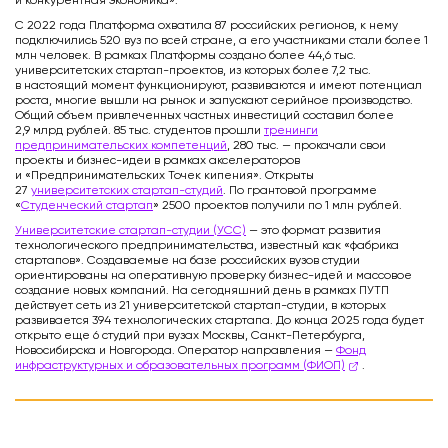
и конкурентная экономика».
С 2022 года Платформа охватила 87 российских регионов, к нему
подключились 520 вуз по всей стране, а его участниками стали более 1
млн человек. В рамках Платформы создано более 44,6 тыс.
университетских стартап-проектов, из которых более 7,2 тыс.
в настоящий момент функционируют, развиваются и имеют потенциал
роста, многие вышли на рынок и запускают серийное производство.
Общий объем привлеченных частных инвестиций составил более
2,9 млрд рублей. 85 тыс. студентов прошли
тренинги
предпринимательских компетенций
, 280 тыс. — прокачали свои
проекты и бизнес-идеи в рамках акселераторов
и «Предпринимательских Точек кипения». Открыты
27
университетских стартап-студий
. По грантовой программе
«
Студенческий стартап
» 2500 проектов получили по 1 млн рублей.
Университетские стартап-студии (УСС)
— это формат развития
технологического предпринимательства, известный как «фабрика
стартапов». Создаваемые на базе российских вузов студии
ориентированы на оперативную проверку бизнес-идей и массовое
создание новых компаний. На сегодняшний день в рамках ПУТП
действует сеть из 21 университетской стартап-студии, в которых
развивается 394 технологических стартапа. До конца 2025 года будет
открыто еще 6 студий при вузах Москвы, Санкт-Петербурга,
Новосибирска и Новгорода. Оператор направления —
Фонд
инфраструктурных и образовательных программ (ФИОП)
.