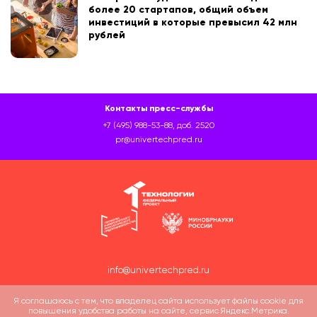
более 20 стартапов, общий объем
инвестиций в которые превысил 42 млн
рублей
Контакты пресс-службы
+7 (495) 988-53-88, доб. 2520
pr@univertechpred.ru
info@univertechpred.ru
Я соглашаюсь с тем, что владелец сайта использует файлы cookie для
повышения удобства работы на сайте, сервис Яндекс.Метрика.