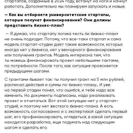
стартапов, созданные в 2024 году, встанут на ноги и начнут
работать. Дополнительно мы планируем запускать и новые.
— Как вы отбираете университетские стартапы,
которые получат финансирование? Они должны
представить бизнес-план?
— Я думаю, что стартапу логика «есть ли бизнес-план»
не очень подходит. Потому, что все-таки стартап и сама
модель стартап-студии дает такие возможности, которых
иногда нет у бизнеса, нет у венчурного финансирования
или получения грантов. Модель интересна тем, что
ты можешь финансировать проект небольшими тактами,
по потребности. После того, как ситуация проясняется
предыдущими шагами.
С грантами бывает так: ты получил грант на 5 млн рублей,
расписал действия и суммы по бизнес-плану… И уже
на первой стадии понял, что ошибся, и тебе надо все
изменить. Но документы подписаны, надо реализовать
проект и отчитаться. Вот этой ситуации нет у стартап-
студий, и поэтому нет жесткого бизнес-плана. А есть
возможность согласованно и с экспертизой сделать первый
шаг, его профинансировать, оглядеться, в какой ситуации
находится разработка, еще подумать над следующим
шагом и сделать его.