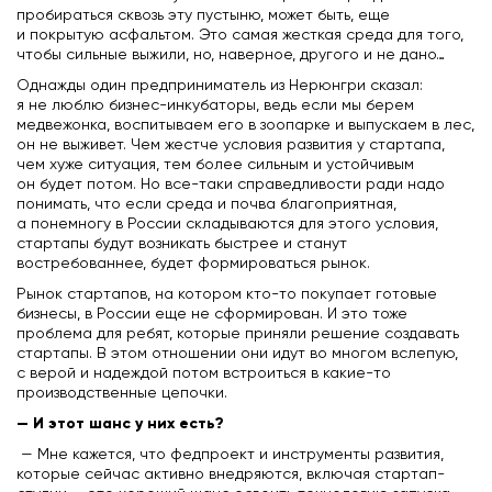
пробираться сквозь эту пустыню, может быть, еще
и покрытую асфальтом. Это самая жесткая среда для того,
чтобы сильные выжили, но, наверное, другого и не дано…
Однажды один предприниматель из Нерюнгри сказал:
я не люблю бизнес-инкубаторы, ведь если мы берем
медвежонка, воспитываем его в зоопарке и выпускаем в лес,
он не выживет. Чем жестче условия развития у стартапа,
чем хуже ситуация, тем более сильным и устойчивым
он будет потом. Но все-таки справедливости ради надо
понимать, что если среда и почва благоприятная,
а понемногу в России складываются для этого условия,
стартапы будут возникать быстрее и станут
востребованнее, будет формироваться рынок.
Рынок стартапов, на котором кто-то покупает готовые
бизнесы, в России еще не сформирован. И это тоже
проблема для ребят, которые приняли решение создавать
стартапы. В этом отношении они идут во многом вслепую,
с верой и надеждой потом встроиться в какие-то
производственные цепочки.
— И этот шанс у них есть?
— Мне кажется, что федпроект и инструменты развития,
которые сейчас активно внедряются, включая стартап-