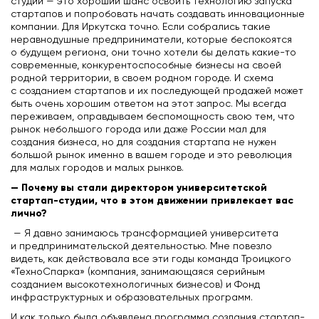
студии — это хороший шанс освоить технологию запуска
стартапов и попробовать начать создавать инновационные
компании. Для Иркутска точно. Если собрались такие
неравнодушные предприниматели, которые беспокоятся
о будущем региона, они точно хотели бы делать какие-то
современные, конкурентоспособные бизнесы на своей
родной территории, в своем родном городе. И схема
с созданием стартапов и их последующей продажей может
быть очень хорошим ответом на этот запрос. Мы всегда
переживаем, оправдываем беспомощность свою тем, что
рынок небольшого города или даже России мал для
создания бизнеса, но для создания стартапа не нужен
большой рынок именно в вашем городе и это революция
для малых городов и малых рынков.
— Почему вы стали директором университетской
стартап-студии, что в этом движении привлекает вас
лично?
— Я давно занимаюсь трансформацией университета
и предпринимательской деятельностью. Мне повезло
видеть, как действовала все эти годы команда Троицкого
«ТехноСпарка» (компания, занимающаяся серийным
созданием высокотехнологичных бизнесов) и Фонд
инфраструктурных и образовательных программ.
И как только была объявлена программа создания стартап-