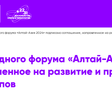
го форума «Алтай-Азия 2024» подписано соглашение, направленное на ра
дного форума «Алтай-А
ленное на развитие и 
пов