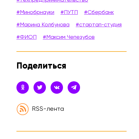
#Минобрнауки
#ПУТП
#Сбербанк
#Марина Колбунова
#стартап-студия
#ФИОП
#Максим Чепезубов
Поделиться
RSS-лента