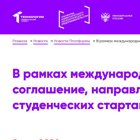
Главная
Новости
Новости Платформы
В рамках международно
В рамках междунаро
соглашение, направ
студенческих старта