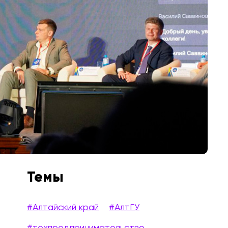
Темы
#Алтайский край
#АлтГУ
#техпредпринимательство