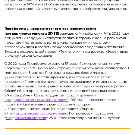
выпускников МФТИ есть Нобелевские лауреаты, основатели всемирно
известных компаний, известные космонавты, изобретатели, инженеры.
Платформа университетского технологического
предпринимательства (ПУТП)
запущена Минобрнауки РФ в 2022 году
при участии ведущих институтов развития страны с целью раскрытия
предпринимательского потенциала молодежи и подготовки
профессионалов в области технологического предпринимательства.
Входит в федеральный проект «Технологии» нацпроекта «Эффективная
и конкурентная экономика».
С 2022 года Платформа охватила 87 российских регионов, к нему
подключились 520 вуз по всей стране, а его участниками стали более 1
млн человек. В рамках Платформы создано более 44,6 тыс.
университетских стартап-проектов, из которых более 7,2 тыс.
в настоящий момент функционируют, развиваются и имеют потенциал
роста, многие вышли на рынок и запускают серийное производство.
Общий объем привлеченных частных инвестиций составил более
2,9 млрд рублей. 85 тыс. студентов прошли
тренинги
предпринимательских компетенций
, 280 тыс. — прокачали свои
проекты и бизнес-идеи в рамках акселераторов
и «Предпринимательских Точек кипения». Открыты
27
университетских стартап-студий
. По грантовой программе
«
Студенческий стартап
» 2500 проектов получили по 1 млн рублей.