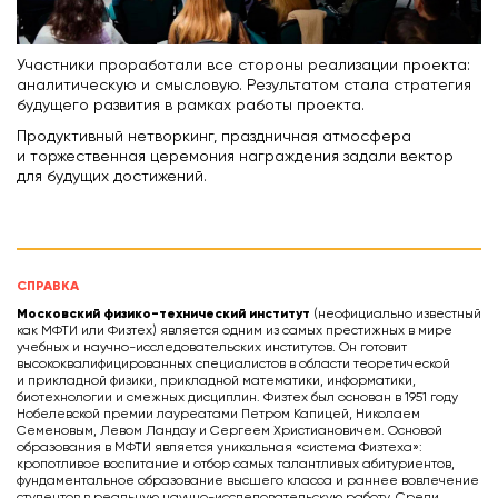
Участники проработали все стороны реализации проекта:
аналитическую и смысловую. Результатом стала стратегия
будущего развития в рамках работы проекта.
Продуктивный нетворкинг, праздничная атмосфера
и торжественная церемония награждения задали вектор
для будущих достижений.
СПРАВКА
Московский физико-технический институт
(неофициально известный
как МФТИ или Физтех) является одним из самых престижных в мире
учебных и научно-исследовательских институтов. Он готовит
высококвалифицированных специалистов в области теоретической
и прикладной физики, прикладной математики, информатики,
биотехнологии и смежных дисциплин. Физтех был основан в 1951 году
Нобелевской премии лауреатами Петром Капицей, Николаем
Семеновым, Левом Ландау и Сергеем Христиановичем. Основой
образования в МФТИ является уникальная «система Физтеха»:
кропотливое воспитание и отбор самых талантливых абитуриентов,
фундаментальное образование высшего класса и раннее вовлечение
студентов в реальную научно-исследовательскую работу. Среди