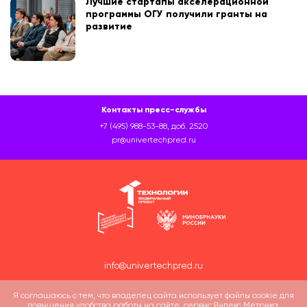
Лучшие стартапы акселерационной
программы ОГУ получили гранты на
развитие
Контакты пресс-службы
+7 (495) 988-53-88, доб. 2520
pr@univertechpred.ru
info@univertechpred.ru
Я соглашаюсь с тем, что владелец сайта использует файлы cookie для
повышения удобства работы на сайте, сервис Яндекс.Метрика.