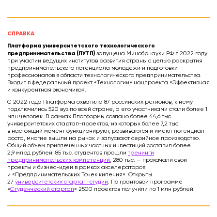
СПРАВКА
Платформа университетского технологического
предпринимательства (ПУТП)
запущена Минобрнауки РФ в 2022 году
при участии ведущих институтов развития страны с целью раскрытия
предпринимательского потенциала молодежи и подготовки
профессионалов в области технологического предпринимательства.
Входит в федеральный проект «Технологии» нацпроекта «Эффективная
и конкурентная экономика».
С 2022 года Платформа охватила 87 российских регионов, к нему
подключились 520 вуз по всей стране, а его участниками стали более 1
млн человек. В рамках Платформы создано более 44,6 тыс.
университетских стартап-проектов, из которых более 7,2 тыс.
в настоящий момент функционируют, развиваются и имеют потенциал
роста, многие вышли на рынок и запускают серийное производство.
Общий объем привлеченных частных инвестиций составил более
2,9 млрд рублей. 85 тыс. студентов прошли
тренинги
предпринимательских компетенций
, 280 тыс. — прокачали свои
проекты и бизнес-идеи в рамках акселераторов
и «Предпринимательских Точек кипения». Открыты
27
университетских стартап-студий
. По грантовой программе
«
Студенческий стартап
» 2500 проектов получили по 1 млн рублей.