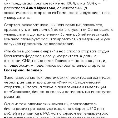
они предлагают, окупается не на 100%, а на 150%», —
Анна Мусатова
рассказала
, основательница
экологического стартапа из Тюменского индустриального
университета.
Стартап, разрабатывающий неинвазивный глюкометр,
прошел путь от дипломной работы студентки Сеченовского
университета до привлечения 35 млн рублей инвестиций.
Команда планирует масштабироваться на медрынке и уже
получила предзаказы от лабораторий.
«Мы были в „долине смерти“ и нас спасла стартап-студия
Казанского федерального университета. А дальше —
выставки, СМИ, новые связи. Главное — не только деньги,
а поддержка», — поделилась основательница стартапа
Екатерина Поликер
.
Финансирование технологических проектов сегодня идет
через грантовые программы «Умник», «Студенческий
стартап», «Старт», а также с привлечением инвестиций
от «Сколково», бизнес-ангелов и региональных институтов
развития.
Одна из технологических компаний, производитель
бионических протезов, уже вышла на оборот в 340 млн
рублей и готовится к IPO. Но, по словам ее гендиректора