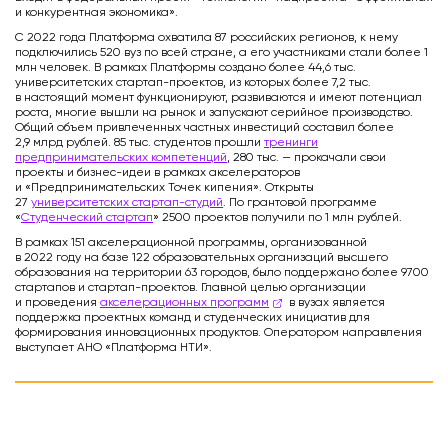
и конкурентная экономика».
С 2022 года Платформа охватила 87 российских регионов, к нему
подключились 520 вуз по всей стране, а его участниками стали более 1
млн человек. В рамках Платформы создано более 44,6 тыс.
университетских стартап-проектов, из которых более 7,2 тыс.
в настоящий момент функционируют, развиваются и имеют потенциал
роста, многие вышли на рынок и запускают серийное производство.
Общий объем привлеченных частных инвестиций составил более
2,9 млрд рублей. 85 тыс. студентов прошли
тренинги
предпринимательских компетенций
, 280 тыс. — прокачали свои
проекты и бизнес-идеи в рамках акселераторов
и «Предпринимательских Точек кипения». Открыты
27
университетских стартап-студий
. По грантовой программе
«
Студенческий стартап
» 2500 проектов получили по 1 млн рублей.
В рамках 151 акселерационной программы, организованной
в 2022 году на базе 122 образовательных организаций высшего
образования на территории 63 городов, было поддержано более 9700
стартапов и стартап-проектов. Главной целью организации
и проведения
акселерационных программ
в вузах является
поддержка проектных команд и студенческих инициатив для
формирования инновационных продуктов. Оператором направления
выступает АНО «Платформа НТИ».