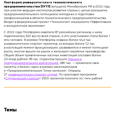
Платформа университетского технологического
предпринимательства (ПУТП)
запущена Минобрнауки РФ в 2022 году
при участии ведущих институтов развития страны с целью раскрытия
предпринимательского потенциала молодежи и подготовки
профессионалов в области технологического предпринимательства.
Входит в федеральный проект «Технологии» нацпроекта «Эффективная
и конкурентная экономика».
С 2022 года Платформа охватила 87 российских регионов, к нему
подключились 520 вуз по всей стране, а его участниками стали более 1
млн человек. В рамках Платформы создано более 44,6 тыс.
университетских стартап-проектов, из которых более 7,2 тыс.
в настоящий момент функционируют, развиваются и имеют потенциал
роста, многие вышли на рынок и запускают серийное производство.
Общий объем привлеченных частных инвестиций составил более
2,9 млрд рублей. 85 тыс. студентов прошли
тренинги
предпринимательских компетенций
, 280 тыс. — прокачали свои
проекты и бизнес-идеи в рамках акселераторов
и «Предпринимательских Точек кипения». Открыты
27
университетских стартап-студий
. По грантовой программе
«
Студенческий стартап
» 2500 проектов получили по 1 млн рублей.
Темы