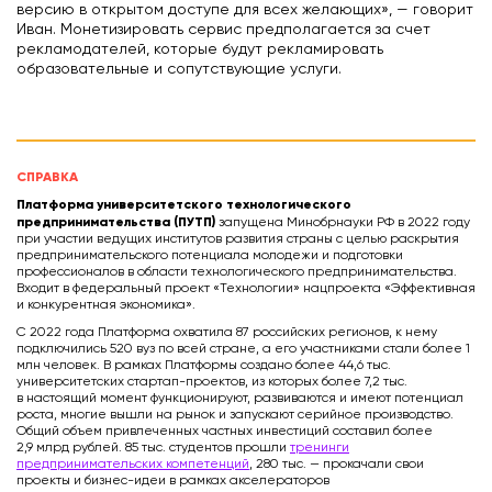
версию в открытом доступе для всех желающих», — говорит
Иван. Монетизировать сервис предполагается за счет
рекламодателей, которые будут рекламировать
образовательные и сопутствующие услуги.
СПРАВКА
Платформа университетского технологического
предпринимательства (ПУТП)
запущена Минобрнауки РФ в 2022 году
при участии ведущих институтов развития страны с целью раскрытия
предпринимательского потенциала молодежи и подготовки
профессионалов в области технологического предпринимательства.
Входит в федеральный проект «Технологии» нацпроекта «Эффективная
и конкурентная экономика».
С 2022 года Платформа охватила 87 российских регионов, к нему
подключились 520 вуз по всей стране, а его участниками стали более 1
млн человек. В рамках Платформы создано более 44,6 тыс.
университетских стартап-проектов, из которых более 7,2 тыс.
в настоящий момент функционируют, развиваются и имеют потенциал
роста, многие вышли на рынок и запускают серийное производство.
Общий объем привлеченных частных инвестиций составил более
2,9 млрд рублей. 85 тыс. студентов прошли
тренинги
предпринимательских компетенций
, 280 тыс. — прокачали свои
проекты и бизнес-идеи в рамках акселераторов