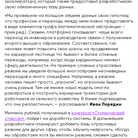
акселератора, который также предоставил разработчикам
свою обезличенную базу данных.
«Мы проверили на большом объеме данных свою гипотезу,
что профессии и переходы между ними можно представлять
в виде элементов графа (математической абстракции —
прим.ред.). Скажем, платформа показывает: чаще всего
переход из инженеров в руководители связан с получением
второго высшего образования. Соответственно, так
человек может повысить свои шансы на продвижение
по карьерной лестнице. Но бывают и более сложные
переходы, например, когда люди кардинально меняют
сферу деятельности. На примере сложных отраслевых
резюме мы увидели большое многообразие неочевидных
переходов и много специфики. Например, в резюме
человек пишет просто „агроном“, но агрономы бывают
очень разные. Тем не менее наша модель смогла
разобраться и построить карьерные траектории для
работников из сельского хозяйства. В банке подтвердили,
Иван Порядин
что они реалистичны», — рассказывает
.
Миллион рублей, полученный в
конкурсе «Студенческий
стартап»
, пойдет на доработку системы. В дальнейшем
разработчики планируют добавить базы отраслевых
резюме для других сфер, чтобы обучить нейросеть. «Когда
мы обработаем хотя бы миллион резюме, сможем сделать