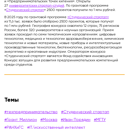
и «Предпринимательских Точек кипения». Открыты
27
университетских стартап-студий
. По грантовой программе
«
Студенческий стартап
» 2500 проектов получили по 1 млн рублей.
В 2025 году по грантовой программе
«Студенческий стартап»
из 11,6 тыс. заявок было отобрано 2500 проектов, которые получат
по 1 млн рублей. География конкурса охватила 12 стран, 75 регионов
России, более 320 университетов и научных организаций. Прием
заявок проходил по семи тематическим направлениям: цифровые
технологии, медицина и технологии здоровьесбережения, химические
технологии и новые материалы, новые приборы и интеллектуальные
производственные технологии, биотехнологии, ресурсосберегающая
энергетика и креативные индустрии. Оператором конкурса
«Студенческий стартап» является Фонд содействия инновациям.
Конкурс запущен для развития предпринимательских компетенций
среди студентов.
Темы
#техпредпринимательство
#Студенческий стартап
#Грант_Миллион
#Москва
#Иван Порядин
#МГТУ
#РАНХиГС
#IT/искусственный интеллект