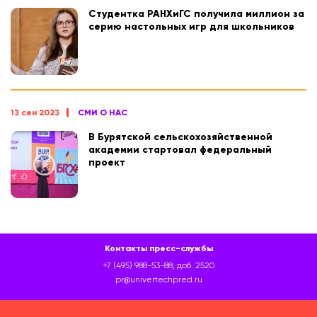
Студентка РАНХиГС получила миллион за
серию настольных игр для школьников
13 сен 2023
СМИ О НАС
В Бурятской сельскохозяйственной
академии стартовал федеральный
проект
Контакты пресс-службы
+7 (495) 988-53-88, доб. 2520
pr@univertechpred.ru