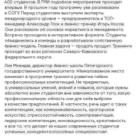
400 студентов. В ГМИ подобное мероприятие проходит
впервые. В прошлом году программу уже реализовали
в СОГУ. Перед студентами выступили эксперты
международного уровня — предприниматель и ТОП-
менеджер Александр Глок и бизнес-тренер Игорь Носов.
Они рассказали об основах маркетинга и менеджмента.
Встреча проходила в интерактивном формате. Студенты
объединились в команды и разрабатывали собственную
бизнес-модель. Главная задача — продать продукт. Тренинги
проходят во всех регионах Северо-Кавказского
федерального округа.
Лия Мхеидзе, директор бизнес-школы Пятигорского
государственного университета: «Немаловажное место
занимает в программе тренинга развитие гибких
профессиональных компетенций. Не предметных,
а универсальных умений, знаний и навыков, которые нужны
абсолютно всем студентам вне зависимости от того, какую
профессиональную область они для себя выбрали
в качестве предпочтений. В частности, речь идет о таких
компетенциях, как коммуникабельность, ораторское
искусство, стрессоустойчивость, самопрезентация,
лидерские компетенции, инновационность, креативность
и все то, что делает из наших современных студентов
успешных, конкурентоспособных специалистов».