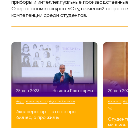
приборы и интеллектуальные производственные
Оператором конкурса «Студенческий стартап» 
компетенций среди студентов.
25 сен 2023
Новости Платформы
20 сен 20
#путп
#акселератор
#дмитрий поляков
#ранхигс
#г
[+4]
Акселератор — это не про
бизнес, а про жизнь
Студент
миллион 