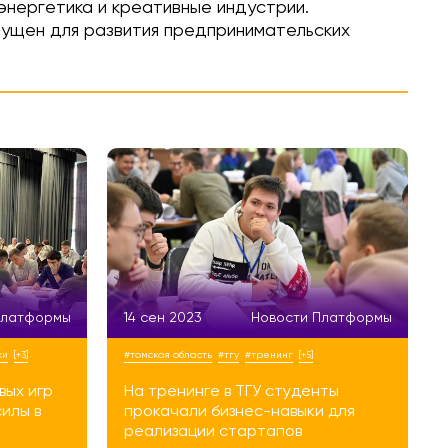
нергетика и креативные индустрии.
пущен для развития предпринимательских
Платформы
14 сен 2023
Новости Платформы
ки
[+3]
#томская область
#тгу
#тренинг
[+5]
вых игр
На тренинге в ТГУ студенты
илы в
прокачали бизнес-навыки для
реализации стартапов