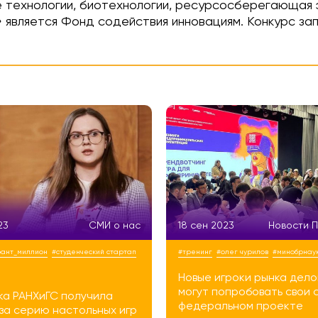
 технологии, биотехнологии, ресурсосберегающая э
является Фонд содействия инновациям. Конкурс за
23
СМИ о нас
18 сен 2023
Новости 
рант_миллион
#студенческий стартап
#тренинг
#олег чурилов
#минобрнау
Новые игроки рынка дело
могут попробовать свои с
ка РАНХиГС получила
федеральном проекте
за серию настольных игр