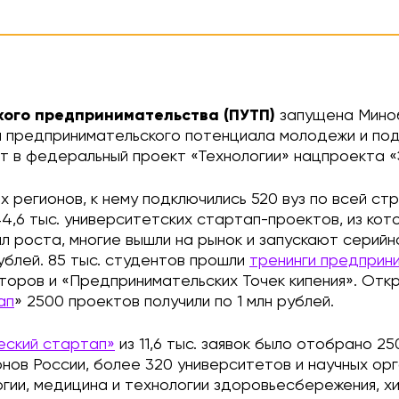
кого предпринимательства (ПУТП)
запущена Миноб
я предпринимательского потенциала молодежи и по
т в федеральный проект «Технологии» нацпроекта «
регионов, к нему подключились 520 вуз по всей стра
,6 тыс. университетских стартап-проектов, из кото
л роста, многие вышли на рынок и запускают серий
ублей. 85 тыс. студентов прошли
тренинги предприн
аторов и «Предпринимательских Точек кипения». Отк
ап
» 2500 проектов получили по 1 млн рублей.
еский стартап»
из 11,6 тыс. заявок было отобрано 25
онов России, более 320 университетов и научных ор
гии, медицина и технологии здоровьесбережения, хи