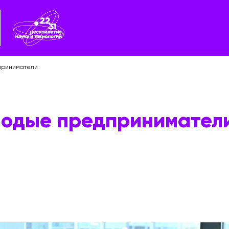
дприниматели
олодые предпринимател