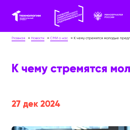
Главная
Новости
СМИ о нас
К чему стремятся молодые пре
К чему стремятся м
27 дек 2024