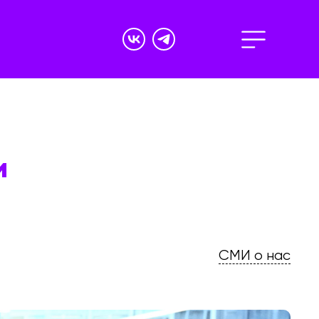
и
СМИ о нас