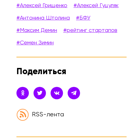
#Алексей Грищенко
#Алексей Гуцуляк
#Антонина Штолина
#БФУ
#Максим Демин
#рейтинг стартапов
#Семен Зимин
Поделиться
RSS-лента