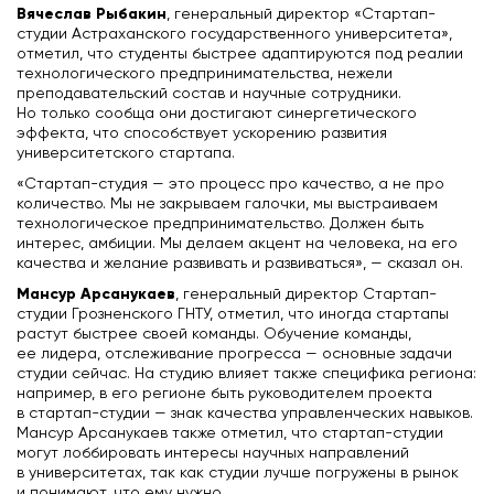
Вячеслав Рыбакин
, генеральный директор «Стартап-
студии Астраханского государственного университета»,
отметил, что студенты быстрее адаптируются под реалии
технологического предпринимательства, нежели
преподавательский состав и научные сотрудники.
Но только сообща они достигают синергетического
эффекта, что способствует ускорению развития
университетского стартапа.
«Стартап-студия — это процесс про качество, а не про
количество. Мы не закрываем галочки, мы выстраиваем
технологическое предпринимательство. Должен быть
интерес, амбиции. Мы делаем акцент на человека, на его
качества и желание развивать и развиваться», — сказал он.
Мансур Арсанукаев
, генеральный директор Стартап-
студии Грозненского ГНТУ, отметил, что иногда стартапы
растут быстрее своей команды. Обучение команды,
ее лидера, отслеживание прогресса — основные задачи
студии сейчас. На студию влияет также специфика региона:
например, в его регионе быть руководителем проекта
в стартап-студии — знак качества управленческих навыков.
Мансур Арсанукаев также отметил, что стартап-студии
могут лоббировать интересы научных направлений
в университетах, так как студии лучше погружены в рынок
и понимают, что ему нужно.