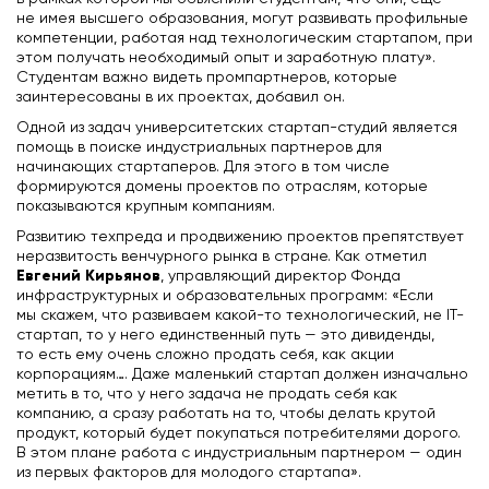
не имея высшего образования, могут развивать профильные
компетенции, работая над технологическим стартапом, при
этом получать необходимый опыт и заработную плату».
Студентам важно видеть промпартнеров, которые
заинтересованы в их проектах, добавил он.
Одной из задач университетских стартап-студий является
помощь в поиске индустриальных партнеров для
начинающих стартаперов. Для этого в том числе
формируются домены проектов по отраслям, которые
показываются крупным компаниям.
Развитию техпреда и продвижению проектов препятствует
неразвитость венчурного рынка в стране. Как отметил
Евгений Кирьянов
, управляющий директор Фонда
инфраструктурных и образовательных программ: «Если
мы скажем, что развиваем какой-то технологический, не IT-
стартап, то у него единственный путь — это дивиденды,
то есть ему очень сложно продать себя, как акции
корпорациям…. Даже маленький стартап должен изначально
метить в то, что у него задача не продать себя как
компанию, а сразу работать на то, чтобы делать крутой
продукт, который будет покупаться потребителями дорого.
В этом плане работа с индустриальным партнером — один
из первых факторов для молодого стартапа».