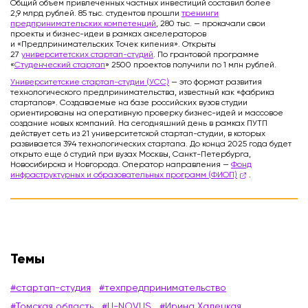
Общий объем привлеченных частных инвестиций составил более
2,9 млрд рублей. 85 тыс. студентов прошли
тренинги
предпринимательских компетенций
, 280 тыс. — прокачали свои
проекты и бизнес-идеи в рамках акселераторов
и «Предпринимательских Точек кипения». Открыты
27
университетских стартап-студий
. По грантовой программе
«
Студенческий стартап
» 2500 проектов получили по 1 млн рублей.
Университетские стартап-студии (УСС)
— это формат развития
технологического предпринимательства, известный как «фабрика
стартапов». Создаваемые на базе российских вузов студии
ориентированы на оперативную проверку бизнес-идей и массовое
создание новых компаний. На сегодняшний день в рамках ПУТП
действует сеть из 21 университетской стартап-студии, в которых
развивается 394 технологических стартапа. До конца 2025 года будет
открыто еще 6 студий при вузах Москвы, Санкт-Петербурга,
Новосибирска и Новгорода. Оператор направления —
Фонд
инфраструктурных и образовательных программ (ФИОП)
.
Темы
#стартап-студия
#техпредпринимательство
#Томская область
#U-NOVUS
#Ирина Халецкая