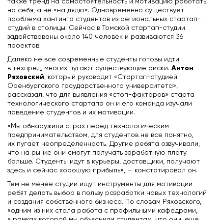
также тренд на самостоятельность и мотивацию работать
на себя, а не «на дядю». Одновременно существует
проблема хантинга студентов из региональных стартап-
студий в столицы. Сейчас в Томской стартап-студии
задействованы около 140 человек и развиваются 36
проектов.
Далеко не все современные студенты готовы идти
Антон
в техпред, многих пугают существующие риски.
Ряховский
, который руководит «Стартап-студией
Оренбургского государственного университета»,
рассказал, что для выявления «стоп-факторов» старта
технологического стартапа он и его команда изучали
поведение студентов и их мотивации.
«Мы обнаружили страх перед технологическим
предпринимательством, для студентов не все понятно,
их пугает неопределенность. Другие ребята озвучивали,
что на рынке они смогут получать заработную плату
больше. Студенты идут в курьеры, доставщики, получают
здесь и сейчас хорошую прибыль», — констатировал он.
Тем не менее студии ищут инструменты для мотивации
ребят делать выбор в пользу разработки новых технологий
и создания собственного бизнеса. По словам Ряховского,
«одним из них стала работа с профильными кафедрами,
в рамках которой мы объяснили студентам, что они, еще