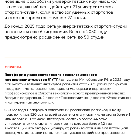
новейшие разработки университетских научных школ.
На сегодняшний день действует 21 университетская
стартап-студия, количество запущенных стартапов
и стартап-проектов — более 27 тысяч.
До конца 2025 года сеть университетских стартап-студий
пополнится еще 6 «игроками». Всего к 2030 году
предусмотрено расширение сети до 50 студий.
СПРАВКА
Платформа университетского технологического
предпринимательства (ПУТП)
запущена Минобрнауки РФ в 2022 году
при участии ведущих институтов развития страны с целью раскрытия
предпринимательского потенциала молодежи и подготовки
профессионалов в области технологического предпринимательства.
Входит в федеральный проект «Технологии» нацпроекта «Эффективная
и конкурентная экономика».
С 2022 года Платформа охватила 87 российских регионов, к нему
подключились 520 вуз по всей стране, а его участниками стали более 1
млн человек. В рамках Платформы создано более 44,6 тыс.
университетских стартап-проектов, из которых более 7,2 тыс.
в настоящий момент функционируют, развиваются и имеют потенциал
роста, многие вышли на рынок и запускают серийное производство.