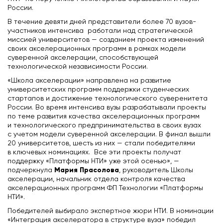
России.
В течение девяти дней представители более 70 вузов-
участников интенсива работали над стратегической
миссией университетов — созданием проекта изменений
своих акселерационных программ в рамках модели
суверенной акселерации, способствующей
технологической независимости России.
«Школа акселерации» направлена на развитие
университетских программ поддержки студенческих
стартапов и достижение технологического суверенитета
России. Во время интенсива вузы разрабатывали проекты
по теме развития качества акселерационных программ
и технологического предпринимательства в своих вузах
с учетом модели суверенной акселерации. В финал вышли
20 университетов, шесть из них — стали победителями
в ключевых номинациях. Все эти проекты получат
поддержку «Платформы НТИ» уже этой осенью», —
Мария Прасолова
подчеркнула
, руководитель Школы
акселерации, начальник отдела контроля качества
акселерационных программ ФП Технологии «Платформы
НТИ».
Победителей выбирало экспертное жюри НТИ. В номинации
«Интеграция акселератора в структуре вуза» победил