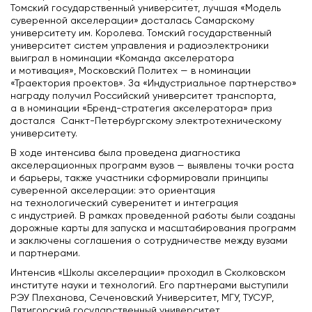
Томский государственный университет, лучшая «Модель
суверенной акселерации» досталась Самарскому
университету им. Королева. Томский государственный
университет систем управления и радиоэлектроники
выиграл в номинации «Команда акселератора
и мотивация», Московский Политех — в номинации
«Траектория проектов». За «Индустриальное партнерство»
награду получил Российский университет транспорта,
а в номинации «Бренд-стратегия акселератора» приз
достался Санкт-Петербургскому электротехническому
университету.
В ходе интенсива была проведена диагностика
акселерационных программ вузов — выявлены точки роста
и барьеры, также участники сформировали принципы
суверенной акселерации: это ориентация
на технологический суверенитет и интеграция
с индустрией. В рамках проведенной работы были созданы
дорожные карты для запуска и масштабирования программ
и заключены соглашения о сотрудничестве между вузами
и партнерами.
Интенсив «Школы акселерации» проходил в Сколковском
институте науки и технологий. Его партнерами выступили
РЭУ Плеханова, Сеченовский Университет, МГУ, ТУСУР,
Пятигорский государственный университет.