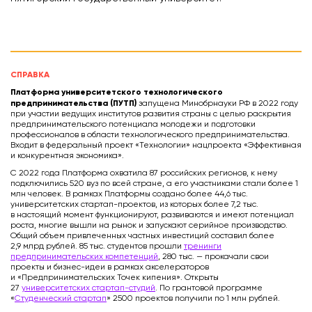
СПРАВКА
Платформа университетского технологического
предпринимательства (ПУТП)
запущена Минобрнауки РФ в 2022 году
при участии ведущих институтов развития страны с целью раскрытия
предпринимательского потенциала молодежи и подготовки
профессионалов в области технологического предпринимательства.
Входит в федеральный проект «Технологии» нацпроекта «Эффективная
и конкурентная экономика».
С 2022 года Платформа охватила 87 российских регионов, к нему
подключились 520 вуз по всей стране, а его участниками стали более 1
млн человек. В рамках Платформы создано более 44,6 тыс.
университетских стартап-проектов, из которых более 7,2 тыс.
в настоящий момент функционируют, развиваются и имеют потенциал
роста, многие вышли на рынок и запускают серийное производство.
Общий объем привлеченных частных инвестиций составил более
2,9 млрд рублей. 85 тыс. студентов прошли
тренинги
предпринимательских компетенций
, 280 тыс. — прокачали свои
проекты и бизнес-идеи в рамках акселераторов
и «Предпринимательских Точек кипения». Открыты
27
университетских стартап-студий
. По грантовой программе
«
Студенческий стартап
» 2500 проектов получили по 1 млн рублей.