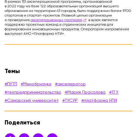
В рамках 151 акселерационной программы, организованной
в 2022 году на базе 122 образовательных организаций высшего
образования на территории 63 городов, было поддержано более 9700
стартапов и стартап-проектов. Главной целью организации
и проведения
акселерационных программ
в вузах является
поддержка проектных команд и студенческих инициатив для
формирования инновационных продуктов. Оператором направления
выступает АНО «Платформа НТИ».
Темы
#ПУТП
#Минобрнауки
#акселератор
#техпредпринимательство
#Мария Прасолова
#ТГУ
#Самарский университет
#ТУСУР
#платформа НТИ
Поделиться