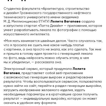
Студентка факультета «Архитектура, строительство
и дизайн» Грозненского государственного нефтяного
технического университета имени академика
Лолита Вагапова
М. Д. Миллионщикова (ГГНТУ)
создала
и запустила стартап «Латта Дизайн» — приложение, которое
умеет разрабатывать лекала по фотографии с помощью
искусственного интеллекта.
«Моя мать занимается швейным делом. Часто случалось так,
что я просила ее сшить мне какое-нибудь платье
с картинки, а она просто не знала, как это сделать. Так мне
и пришла в голову идея проекта с генерацией лекала
по фото, ведь нейросеть можно обучить этому, в чем
мы и убедились», — рассказала она.
Лолита
Электронный сервис, который придумала
Вагапова
, представляет собой веб-приложение
с возможностью генерации выкроек и редактирования
результата. Чтобы воспользоваться сервисом, пользователю
нужно зайти на сайт, перейти в раздел генерации выкройки,
загрузить изображение желаемого изделия, задать
необходимые параметры и в кратчайшие сроки получить
результат — индивидуальную выкройку, которую он может
скачать в удобном ему формате.