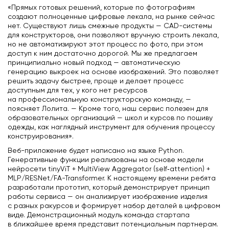
«Прямых готовых решений, которые по фотографиям
создают полноценные цифровые лекала, на рынке сейчас
нет. Существуют лишь смежные продукты — CAD-системы
для конструкторов, они позволяют вручную строить лекала,
но не автоматизируют этот процесс по фото, при этом
доступ к ним достаточно дорогой. Мы же предлагаем
принципиально новый подход — автоматическую
генерацию выкроек на основе изображений. Это позволяет
решить задачу быстрее, проще и делает процесс
доступным для тех, у кого нет ресурсов
на профессиональную конструкторскую команду, —
поясняет Лолита. — Кроме того, наш сервис полезен для
образовательных организаций — школ и курсов по пошиву
одежды, как наглядный инструмент для обучения процессу
конструирования».
Веб-приложение будет написано на языке Python.
Генеративные функции реализованы на основе модели
нейросети tinyViT + MultiView Aggregator (self‑attention) +
MLP/RESNet/FA-Transformer. К настоящему времени ребята
разработали прототип, который демонстрирует принцип
работы сервиса — он анализирует изображение изделия
с разных ракурсов и формирует набор деталей в цифровом
виде. Демонстрационный модуль команда стартапа
в ближайшее время представит потенциальным партнерам.