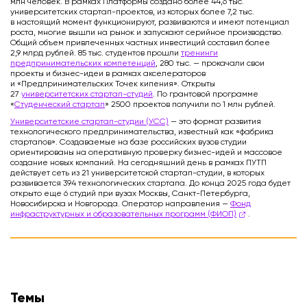
млн человек. В рамках Платформы создано более 44,6 тыс.
университетских стартап-проектов, из которых более 7,2 тыс.
в настоящий момент функционируют, развиваются и имеют потенциал
роста, многие вышли на рынок и запускают серийное производство.
Общий объем привлеченных частных инвестиций составил более
2,9 млрд рублей. 85 тыс. студентов прошли
тренинги
предпринимательских компетенций
, 280 тыс. — прокачали свои
проекты и бизнес-идеи в рамках акселераторов
и «Предпринимательских Точек кипения». Открыты
27
университетских стартап-студий
. По грантовой программе
«
Студенческий стартап
» 2500 проектов получили по 1 млн рублей.
Университетские стартап-студии (УСС)
— это формат развития
технологического предпринимательства, известный как «фабрика
стартапов». Создаваемые на базе российских вузов студии
ориентированы на оперативную проверку бизнес-идей и массовое
создание новых компаний. На сегодняшний день в рамках ПУТП
действует сеть из 21 университетской стартап-студии, в которых
развивается 394 технологических стартапа. До конца 2025 года будет
открыто еще 6 студий при вузах Москвы, Санкт-Петербурга,
Новосибирска и Новгорода. Оператор направления —
Фонд
инфраструктурных и образовательных программ (ФИОП)
.
Темы