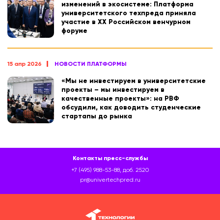
изменений в экосистеме: Платформа
университетского техпреда приняла
участие в XX Российском венчурном
форуме
15 апр 2026
НОВОСТИ ПЛАТФОРМЫ
«Мы не инвестируем в университетские
проекты – мы инвестируем в
качественные проекты»: на РВФ
обсудили, как доводить студенческие
стартапы до рынка
Контакты пресс-службы
+7 (495) 988-53-88, доб. 2520
pr@univertechpred.ru