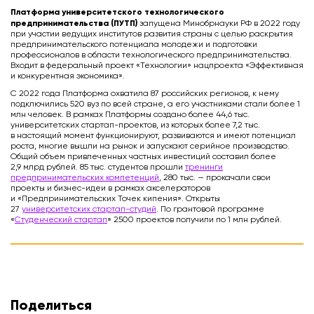
Платформа университетского технологического
предпринимательства (ПУТП)
запущена Минобрнауки РФ в 2022 году
при участии ведущих институтов развития страны с целью раскрытия
предпринимательского потенциала молодежи и подготовки
профессионалов в области технологического предпринимательства.
Входит в федеральный проект «Технологии» нацпроекта «Эффективная
и конкурентная экономика».
С 2022 года Платформа охватила 87 российских регионов, к нему
подключились 520 вуз по всей стране, а его участниками стали более 1
млн человек. В рамках Платформы создано более 44,6 тыс.
университетских стартап-проектов, из которых более 7,2 тыс.
в настоящий момент функционируют, развиваются и имеют потенциал
роста, многие вышли на рынок и запускают серийное производство.
Общий объем привлеченных частных инвестиций составил более
2,9 млрд рублей. 85 тыс. студентов прошли
тренинги
предпринимательских компетенций
, 280 тыс. — прокачали свои
проекты и бизнес-идеи в рамках акселераторов
и «Предпринимательских Точек кипения». Открыты
27
университетских стартап-студий
. По грантовой программе
«
Студенческий стартап
» 2500 проектов получили по 1 млн рублей.
Поделиться