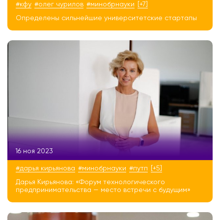
#кфу
#олег чурилов
#минобрнауки
[+7]
Определены сильнейшие университетские стартапы
16 ноя 2023
#дарья кирьянова
#минобрнауки
#путп
[+5]
Дарья Кирьянова: «Форум технологического
предпринимательства — место встречи с будущим»