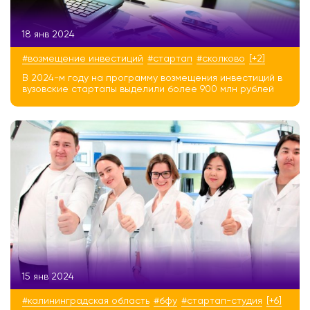
18 янв 2024
#возмещение инвестиций
#стартап
#сколково
[+2]
В 2024-м году на программу возмещения инвестиций в
вузовские стартапы выделили более 900 млн рублей
15 янв 2024
#калининградская область
#бфу
#стартап-студия
[+6]