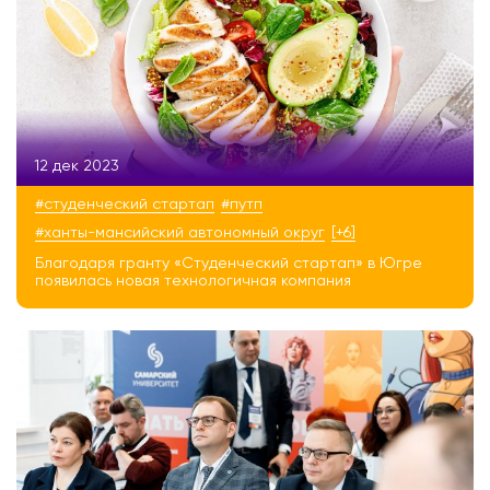
12 дек 2023
#студенческий стартап
#путп
#ханты-мансийский автономный округ
[+6]
Благодаря гранту «Студенческий стартап» в Югре
появилась новая технологичная компания