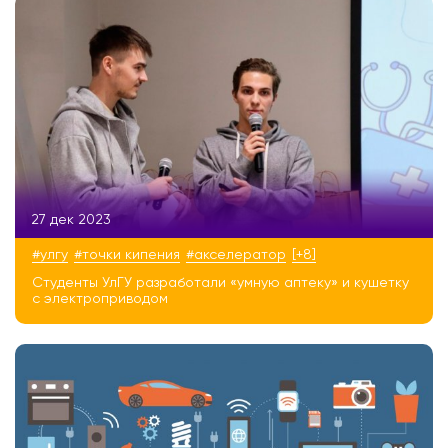
27 дек 2023
#улгу
#точки кипения
#акселератор
[+8]
Студенты УлГУ разработали «умную аптеку» и кушетку
с электроприводом