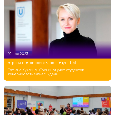
10 ноя 2023
#тренинг
#томская область
#путп
[+4]
Татьяна Куклина: «Тренинги учат студентов
генерировать бизнес-идеи»