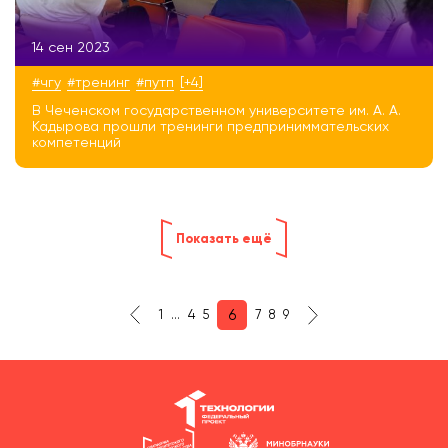
14 сен 2023
#чгу
#тренинг
#путп
[+4]
В Чеченском государственном университете им. А. А.
Кадырова прошли тренинги предприниммательских
компетенций
Показать ещё
6
1
...
4
5
7
8
9