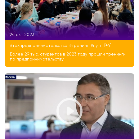
24 окт 2023
#техпредпринимательство
#тренинг
#путп
[+4]
Более 29 тыс. студентов в 2023 году прошли тренинги
по предпринимательству