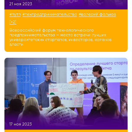
21 ноя 2023
#путп
#техпредпринимательство
#валерий фальков
[+2]
Всероссийский форум технологического
предпринимательства — место встречи лучших
университетских стартапов, инвесторов, органов
власти
17 ноя 2023