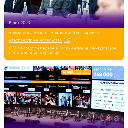
8 дек 2023
#самарская область
#самарский университет
#техпредпринимательство
[+4]
В ПФО создали первое в России единое межвузовское
пространство стартапов