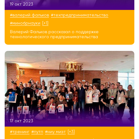
19 окт 2023
#валерий фальков
#техпредпринимательство
#минобрнауки
[+1]
Валерий Фальков рассказал о поддержке
технологического предпринимательства
17 окт 2023
#тренинг
#путп
#ниу миэт
[+3]