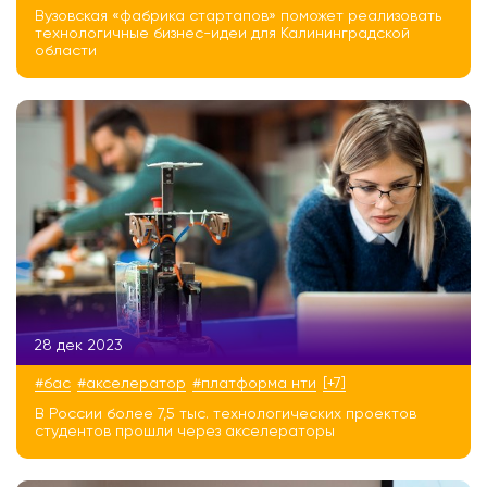
Вузовская «фабрика стартапов» поможет реализовать
технологичные бизнес-идеи для Калининградской
области
28 дек 2023
#бас
#акселератор
#платформа нти
[+7]
В России более 7,5 тыс. технологических проектов
студентов прошли через акселераторы