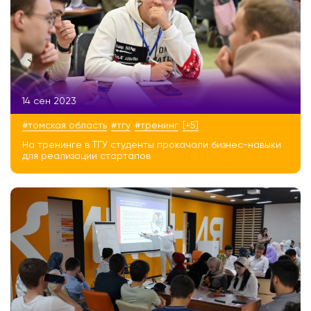
14 сен 2023
#томская область
#тгу
#тренинг
[+5]
На тренинге в ТГУ студенты прокачали бизнес-навыки
для реализации стартапов