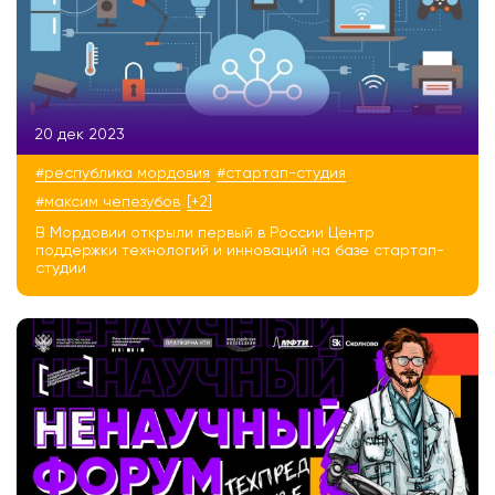
20 дек 2023
#республика мордовия
#стартап-студия
#максим чепезубов
[+2]
В Мордовии открыли первый в России Центр
поддержки технологий и инноваций на базе стартап-
студии