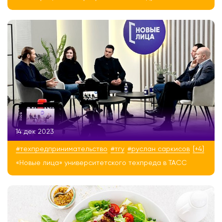
14 дек 2023
#техпредпринимательство
#тгу
#руслан саркисов
[+4]
«Новые лица» университетского техпреда в ТАСС