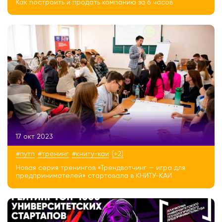
Как построить и продать компанию за 6 часов
17 окт 2023
#путп
#тренинг
#книту-каи
[+2]
Новая серия тренингов «Трендвотчинг — игра для
предпринимателей» стартовала в КНИТУ-КАИ