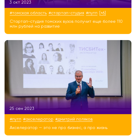
3 окт 2023
#томская область
#стартап-студия
#путп
[+6]
Стартап-студия томских вузов получит еще более 110
млн рублей на развитие
25 сен 2023
#путп
#акселератор
#дмитрий поляков
Акселератор — это не про бизнес, а про жизнь