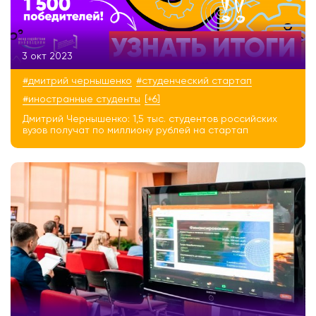
3 окт 2023
#дмитрий чернышенко
#студенческий стартап
#иностранные студенты
[+6]
Дмитрий Чернышенко: 1,5 тыс. студентов российских
вузов получат по миллиону рублей на стартап