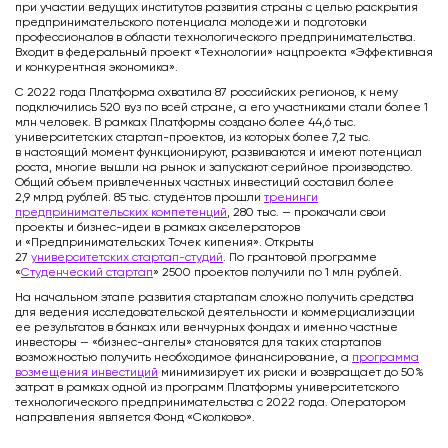
при участии ведущих институтов развития страны с целью раскрытия
предпринимательского потенциала молодежи и подготовки
профессионалов в области технологического предпринимательства.
Входит в федеральный проект «Технологии» нацпроекта «Эффективная
и конкурентная экономика».
С 2022 года Платформа охватила 87 российских регионов, к нему
подключились 520 вуз по всей стране, а его участниками стали более 1
млн человек. В рамках Платформы создано более 44,6 тыс.
университетских стартап-проектов, из которых более 7,2 тыс.
в настоящий момент функционируют, развиваются и имеют потенциал
роста, многие вышли на рынок и запускают серийное производство.
Общий объем привлеченных частных инвестиций составил более
2,9 млрд рублей. 85 тыс. студентов прошли
тренинги
предпринимательских компетенций
, 280 тыс. — прокачали свои
проекты и бизнес-идеи в рамках акселераторов
и «Предпринимательских Точек кипения». Открыты
27
университетских стартап-студий
. По грантовой программе
«
Студенческий стартап
» 2500 проектов получили по 1 млн рублей.
На начальном этапе развития стартапам сложно получить средства
для ведения исследовательской деятельности и коммерциализации
ее результатов в банках или венчурных фондах и именно частные
инвесторы — «бизнес-ангелы» становятся для таких стартапов
возможностью получить необходимое финансирование, а
программа
возмещения инвестиций
минимизирует их риски и возвращает до 50%
затрат в рамках одной из программ Платформы университетского
технологического предпринимательства с 2022 года. Оператором
направления является Фонд «Сколково».