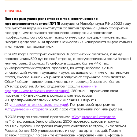
СПРАВКА
Платформа университетского технологического
предпринимательства (ПУТП)
запущена Минобрнауки РФ в 2022 году
при участии ведущих институтов развития страны с целью раскрытия
предпринимательского потенциала молодежи и подготовки
профессионалов в области технологического предпринимательства.
Входит в федеральный проект «Технологии» нацпроекта «Эффективная
и конкурентная экономика».
С 2022 года Платформа охватила 87 российских регионов, к нему
подключились 520 вуз по всей стране, а его участниками стали более 1
млн человек. В рамках Платформы создано более 44,6 тыс.
университетских стартап-проектов, из которых более 7,2 тыс.
в настоящий момент функционируют, развиваются и имеют потенциал
роста, многие вышли на рынок и запускают серийное производство.
Общий объем привлеченных частных инвестиций составил более
2,9 млрд рублей. 85 тыс. студентов прошли
тренинги
предпринимательских компетенций
, 280 тыс. — прокачали свои
проекты и бизнес-идеи в рамках акселераторов
и «Предпринимательских Точек кипения». Открыты
27
университетских стартап-студий
. По грантовой программе
«
Студенческий стартап
» 2500 проектов получили по 1 млн рублей.
В 2025 году по грантовой программе
«Студенческий стартап»
из 11,6 тыс. заявок было отобрано 2500 проектов, которые получат
по 1 млн рублей. География конкурса охватила 12 стран, 75 регионов
России, более 320 университетов и научных организаций. Прием
заявок проходил по семи тематическим направлениям: цифровые