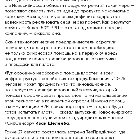
на федеральном и региональном уровне —
а в Новосибирской области предусмотрена 21 такая мера —
позволяют сделать путь от идеи до продукта максимально
коротким. Важно, что в условиях дефицита кадров есть
возможность реализовать себя через проект. Как результат
работы — более 50% ВРП — это вклад малых и средних
компаний», — сказала она.
Сами технологические предприниматели обратили
внимание, что для развития стартапам необходима
не только финансовая помощь, но в первую очередь
поддержка в поиске квалифицированного заказчика
и площадки для пилота.
«Тут особенно необходима помощь властей и всей
инфраструктуры содействия техпреду. Компания в 10-25
человек может придумать что-то инновационное,
но требуется квалифицированный заказчик, который
поможет сформировать правильное ТЗ на использование
этой технологии в конкретной отрасли. И нужна помощь
в коммуникациях В2В, поиск партнеров — тех, кто будет
готов испытать пилот», — сказал выпускник Новосибирского
государственного университета, учредитель компании
Иван Шелемба
«СибСенсор»
.
Также 27 августа состоялась встреча ТехПредКлуба, где
руководители стартапов представили свои проекты