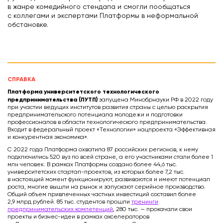
в жанре комедийного стендапа и смогли пообщаться
с коллегами и экспертами Платформы в неформальной
обстановке.
СПРАВКА
Платформа университетского технологического
предпринимательства (ПУТП)
запущена Минобрнауки РФ в 2022 году
при участии ведущих институтов развития страны с целью раскрытия
предпринимательского потенциала молодежи и подготовки
профессионалов в области технологического предпринимательства.
Входит в федеральный проект «Технологии» нацпроекта «Эффективная
и конкурентная экономика».
С 2022 года Платформа охватила 87 российских регионов, к нему
подключились 520 вуз по всей стране, а его участниками стали более 1
млн человек. В рамках Платформы создано более 44,6 тыс.
университетских стартап-проектов, из которых более 7,2 тыс.
в настоящий момент функционируют, развиваются и имеют потенциал
роста, многие вышли на рынок и запускают серийное производство.
Общий объем привлеченных частных инвестиций составил более
2,9 млрд рублей. 85 тыс. студентов прошли
тренинги
предпринимательских компетенций
, 280 тыс. — прокачали свои
проекты и бизнес-идеи в рамках акселераторов