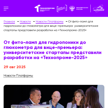
Главная
Новости
Новости Платформы
От фито-ламп для
гидропоники до глюкометра для вице-премьера: университетские
стартапы представили разработки на «Технопроме-2025»
От фито-ламп для гидропоники до
глюкометра для вице-премьера:
университетские стартапы представили
разработки на «Технопроме-2025»
29 авг 2025
Новости Платформы