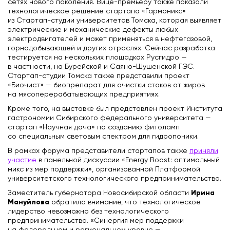
сетях нового поколения. Вице-премьеру также показали
технологическое решение стартапа «Гармоникс»
из Стартап-студии университетов Томска, которая выявляет
электрические и механические дефекты любых
электродвигателей и может применяться в нефтегазовой,
горнодобывающей и других отраслях. Сейчас разработка
тестируется на нескольких площадках Русгидро —
в частности, на Бурейской и Саяно-Шушенской ГЭС.
Стартап-студии Томска также представили проект
«Биочист» — биопрепарат для очистки стоков от жиров
на мясоперерабатывающих предприятиях.
Кроме того, на выставке был представлен проект Института
гастрономии Сибирского федерального университета —
стартап «Научная дача» по созданию фитоламп
со специальным световым спектром для гидропоники.
В рамках форума представители стартапов также
приняли
участие
в панельной дискуссии «Energy Boost: оптимальный
микс из мер поддержки», организованной Платформой
университетского технологического предпринимательства.
Ирина
Заместитель губернатора Новосибирской области
Мануйлова
обратила внимание, что технологическое
лидерство невозможно без технологического
предпринимательства. «Синергия мер поддержки