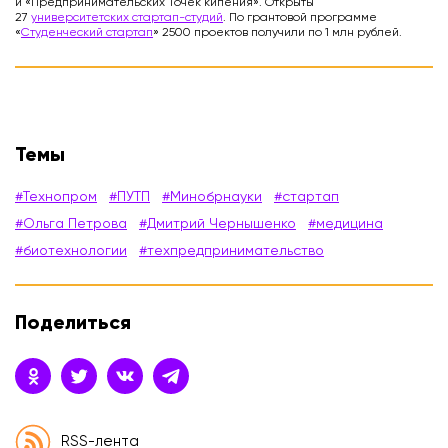
и «Предпринимательских Точек кипения». Открыты
27
университетских стартап-студий
. По грантовой программе
«
Студенческий стартап
» 2500 проектов получили по 1 млн рублей.
Темы
#Технопром
#ПУТП
#Минобрнауки
#стартап
#Ольга Петрова
#Дмитрий Чернышенко
#медицина
#биотехнологии
#техпредпринимательство
Поделиться
RSS-лента