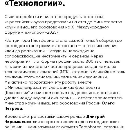
«Технологии».
Свои разработки и пилотные продукты стартапы
из российских вузов представили на стенде Министерства
науки и высшего образования на XII Международном
форуме «Технопром–2025».
«За три года Платформа стала важной точкой сборки, где
на каждом этапе развития стартапа — от возникновения
идеи до реализации — созданы необходимые
сопровождающие инструменты и сервисы. Через
мероприятия Платформы прошли около 800 тыс. человек
и тысячи из них стали частью процесса создания малых
технологических компаний (МТК), которые в ближайшие годы
призваны стать основой инновационной экономики.
Мы активно продолжаем эту работу вместе
с Минэкономразвития уже в рамках федпроекта
„Технологии“ и считаем важным поддерживать и развивать
диалог между наукой и бизнесом», — отметила заместитель
Ольга
Министра науки и высшего образования России
Петрова
.
Дмитрий
В ходе осмотра выставки вице-премьер
Чернышенко
лично протестировал одно из медицинских
решений — неинвазивный глюкометр Teraphoton, созданный