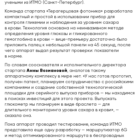
учеными из ИТМО (Санкт-Петербург).
Команда стартапа «Терагерцовая фотоника» разработала
компактный и простой в использовании прибор для
контроля гликемии и наблюдения за уровнем сахара
в крови. Технология основана на неинвазивном методе
определения уровня глюкозы и гликированного
гемоглобина в крови — вице-премьеру достаточно было
приложить палец к небольшой панели на 45 секунд, после
чего аппарат выдал результат проверки: показатели
в норме.
По словам сооснователя и исполнительного директора
Анны Возиановой
стартапа
, аналогов такому
аппаратному комплексу в мире нет. «У нас готов прототип,
получен патент, планируем сотрудничество с российскими
компаниями и создание собственной технологической
площадки для серийного выпуска приборов — мы находимся
в поисках инвестиций для этого проекта. Выпускать
глюкометр мы планируем в виде браслета — для
длительного мониторинга уровня сахара в крови», —
сказала она.
Пока аппарат проводил тестирование, команда ИТМО
представила еще одну разработку — маршрутизатор 6G
и метод оптимизированного маршрута в беспроводных