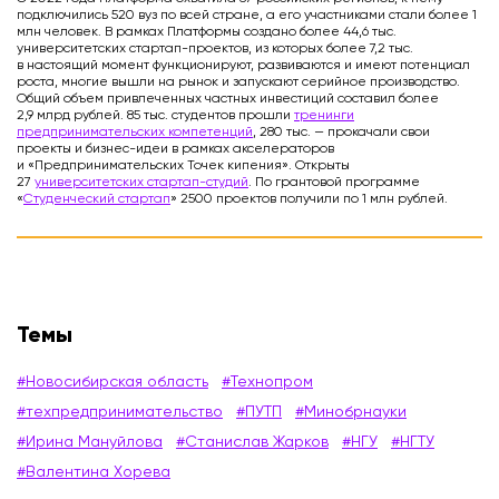
подключились 520 вуз по всей стране, а его участниками стали более 1
млн человек. В рамках Платформы создано более 44,6 тыс.
университетских стартап-проектов, из которых более 7,2 тыс.
в настоящий момент функционируют, развиваются и имеют потенциал
роста, многие вышли на рынок и запускают серийное производство.
Общий объем привлеченных частных инвестиций составил более
2,9 млрд рублей. 85 тыс. студентов прошли
тренинги
предпринимательских компетенций
, 280 тыс. — прокачали свои
проекты и бизнес-идеи в рамках акселераторов
и «Предпринимательских Точек кипения». Открыты
27
университетских стартап-студий
. По грантовой программе
«
Студенческий стартап
» 2500 проектов получили по 1 млн рублей.
Темы
#Новосибирская область
#Технопром
#техпредпринимательство
#ПУТП
#Минобрнауки
#Ирина Мануйлова
#Станислав Жарков
#НГУ
#НГТУ
#Валентина Хорева