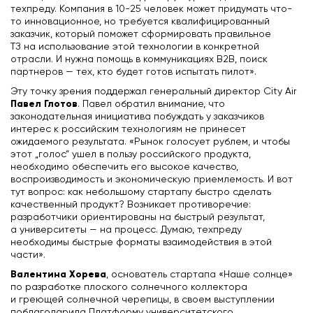
техпреду. Компания в 10-25 человек может придумать что-
то инновационное, но требуется квалифицированный
заказчик, который поможет сформировать правильное
ТЗ на использование этой технологии в конкретной
отрасли. И нужна помощь в коммуникациях В2В, поиск
партнеров — тех, кто будет готов испытать пилот».
Эту точку зрения поддержал генеральный директор City Air
Павел Глотов
. Павел обратил внимание, что
законодательная инициатива побуждать у заказчиков
интерес к российским технологиям не принесет
ожидаемого результата. «Рынок голосует рублем, и чтобы
этот „голос“ ушел в пользу российского продукта,
необходимо обеспечить его высокое качество,
воспроизводимость и экономическую приемлемость. И вот
тут вопрос: как небольшому стартапу быстро сделать
качественный продукт? Возникает противоречие:
разработчики ориентированы на быстрый результат,
а университеты — на процесс. Думаю, техпреду
необходимы быстрые форматы взаимодействия в этой
части».
Валентина Хорева
, основатель стартапа «Наше солнце»
по разработке плоского солнечного коллектора
и греющей солнечной черепицы, в своем выступлении
поблагодарила Платформу университетского