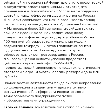
областной инновационный фонд», выступил с презентацией
о результатах работы организации и отметил, что
применяемые в Новосибирской области меры поддержки
достойны масштабирования в других регионах России.
«Наш опыт доказывает, что можно организовать помощь
стартапам в режиме „одного окна“, — уверен Низковский.
— Мы провели более 2,5 тыс. консультаций для тех, кто
пришел с идеей и желанием создать свое дело;
предоставили финансовую поддержку объемом более
400 млн рублей; разработали уникальные модели
содействия техпреду — и готовы поделиться опытом
с другими регионам. Например, проект научно-
образовательных центров завершился в России,
а в Новосибирской области успешно продолжает
действовать проектный офис СиббиоНОЦ,
предоставляющий финансовую помощь технологическим
стартапам в агро- и биотехнологиях размером до 10 млн
рублей».
Важной частью деятельности фонда считаю направление
со школьниками и студентами — здесь мы активно
сотрудничаем с Платформой университетского
технологического предпринимательства
и образовательными учреждениями».
Евгения Коломак
, заместитель директора по научной