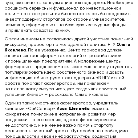
вуза, оказывается консультационная поддержка. Необходимо
расширить сервисный функционал до инвестиционной
роли — на этапе развития бизнеса хотелось бы продолжить
инвестподдержку стартапов со стороны университетов,
возможно, сформировать на базе вузов венчурные фонды
и привлекать средства из них».
С этим мнением не согласилась другой участник панельной
Ольга
дискуссии, проректор по молодежной политике НГУ
Яковлева
. По ее убеждению, Центр трансфера должен
заниматься трансфером технологий от разработчиков
к промышленным предприятиям. А молодежные центры —
формировать предпринимательское мышление у студентов,
популяризировать идею собственного бизнеса и давать
информацию об инструментах поддержки. «В НГУ в этой
работе помогают акселераторы, мы привлекаем
на их площадку выпускников, уже создавших собственный
успешный бизнес» — рассказала Ольга Яковлева.
Один из таких участников акселератора, учредитель
Иван Шелемба
компании «СибСенсор»
, высказал
конкретное пожелание в направлении развития мер
поддержки. По его мнению, одного финансирования
не достаточно, и не менее важно помочь стартапу
реализовать пилотный проект. «Тут особенно необходима
помощь властей и всей инфраструктуры содействия