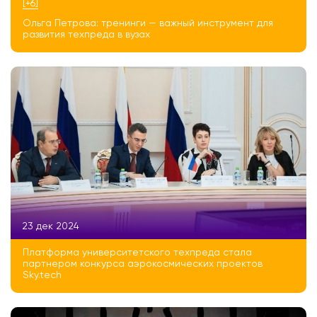
[+6]
Ольга Петрова: тренинги — важный инструмент для
развития техпреда в вузах
23 дек 2024
Платформа университетского техпреда стала
партнером конкурса аэрокосмических проектов
Sky.tech