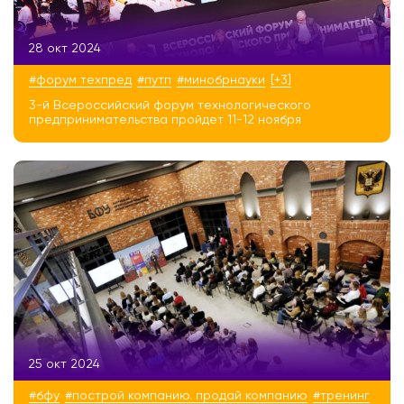
28 окт 2024
#форум техпред
#путп
#минобрнауки
[+3]
3-й Всероссийский форум технологического
предпринимательства пройдет 11-12 ноября
25 окт 2024
#бфу
#построй компанию. продай компанию
#тренинг