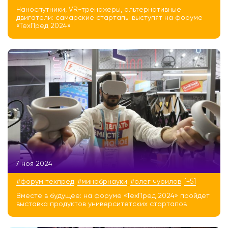
Наноспутники, VR-тренажеры, альтернативные
двигатели: самарские стартапы выступят на форуме
«ТехПред 2024»
7 ноя 2024
#форум техпред
#минобрнауки
#олег чурилов
[+5]
Вместе в будущее: на форуме «ТехПред 2024» пройдет
выставка продуктов университетских стартапов