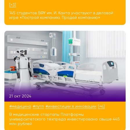
[+3]
145 студентов БФУ им. И. Канта участвуют в деловой
игре «Построй компанию. Продай компанию»
21 окт 2024
#медицина
#путп
#инвестиции в инновации
[+4]
В медицинские стартапы Платформы
университетского техпреда инвестировано свыше 445
млн рублей