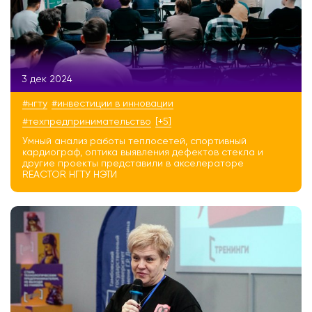
3 дек 2024
#нгту
#инвестиции в инновации
#техпредпринимательство
[+5]
Умный анализ работы теплосетей, спортивный
кардиограф, оптика выявления дефектов стекла и
другие проекты представили в акселераторе
REACTOR НГТУ НЭТИ