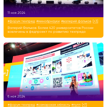
11 ноя 2024
#форум техпред
#минобрнауки
#валерий фальков
[+3]
Валерий Фальков: Более 420 университетов России
вовлечены в федпроект по развитию техпреда
8 ноя 2024
#форум техпред
#самарская область
#путп
[+7]