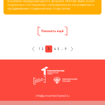
В рамках международного форума «Алтай-Азия 2024»
подписано соглашение, направленное на развитие и
продвижение студенческих стартапов
Показать ещё
3
1
2
4
5
...
9
info@univertechpred.ru