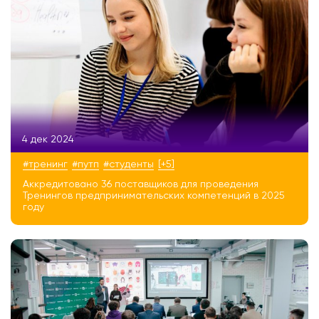
4 дек 2024
#тренинг
#путп
#студенты
[+5]
Аккредитовано 36 поставщиков для проведения
Тренингов предпринимательских компетенций в 2025
году