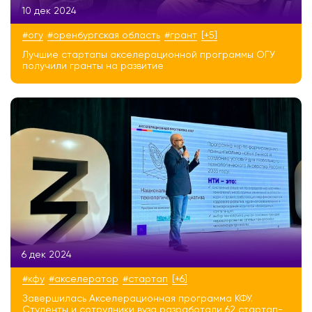
10 дек 2024
#огу
#оренбургская область
#грант
[+5]
Лучшие стартапы акселерационной программы ОГУ
получили гранты на развитие
6 дек 2024
#кфу
#акселератор
#стартап
[+6]
Завершилась Акселерационная программа КФУ.
Студенты и сотрудники вуза разработали 62 стартап-