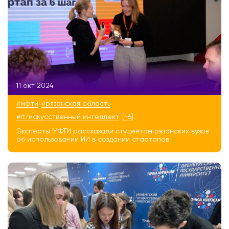
11 окт 2024
#мфти
#рязанская область
#it/искусственный интеллект
[+6]
Эксперты МФТИ рассказали студентам рязанских вузов
об использовании ИИ в создании стартапов