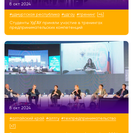
8 окт 2024
#удмуртская республика
#удгау
#тренинг
[+4]
Студенты УдГАУ приняли участие в тренингах
предпринимательских компетенций
8 окт 2024
#алтайский край
#алтгу
#техпредпринимательство
[+7]