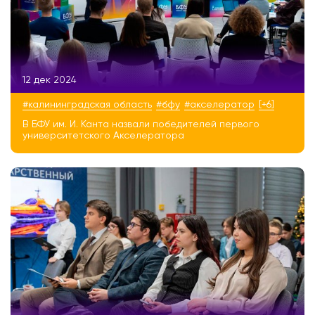
12 дек 2024
#калининградская область
#бфу
#акселератор
[+6]
В БФУ им. И. Канта назвали победителей первого
университетского Акселератора