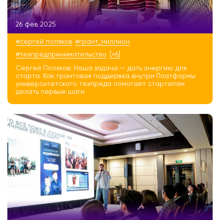
26 фев 2025
#сергей поляков
#грант_миллион
#техпредпринимательство
[+6]
Сергей Поляков: Наша задача — дать энергию для
старта. Как грантовая поддержка внутри Платформы
университетского техпреда помогает стартапам
делать первые шаги