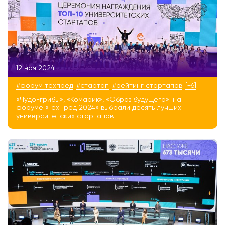
12 ноя 2024
#форум техпред
#стартап
#рейтинг стартапов
[+6]
«Чудо-грибы», «Комарик», «Образ будущего»: на
форуме «ТехПред 2024» выбрали десять лучших
университетских стартапов