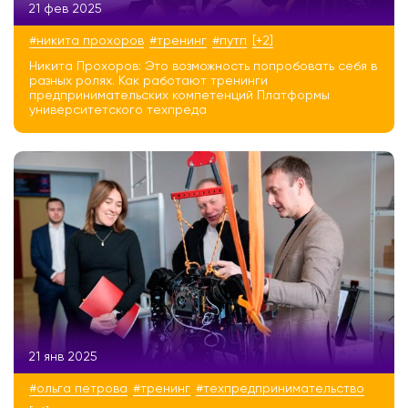
21 фев 2025
#никита прохоров
#тренинг
#путп
[+2]
Никита Прохоров: Это возможность попробовать себя в
разных ролях. Как работают тренинги
предпринимательских компетенций Платформы
университетского техпреда
21 янв 2025
#ольга петрова
#тренинг
#техпредпринимательство